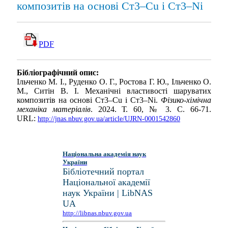
композитів на основі Ст3–Cu і Ст3–Ni
PDF
Бібліографічний опис:
Ільченко М. І., Руденко О. Г., Ростова Г. Ю., Ільченко О.
М., Ситін В. І. Механічні властивості шаруватих
композитів на основі Ст3–Cu і Ст3–Ni.
Фізико-хімічна
механіка матеріалів
. 2024. Т. 60, № 3. С. 66-71.
URL:
http://jnas.nbuv.gov.ua/article/UJRN-0001542860
Національна академія наук
України
Бібліотечний портал
Національної академії
наук України | LibNAS
UA
http://libnas.nbuv.gov.ua