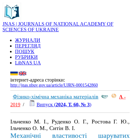
JNAS | JOURNALS OF NATIONAL ACADEMY OF
SCIENCES OF UKRAINE
ЖУРНАЛИ
ПЕРЕГЛЯД
ПОШУК
РУБРИКИ
LibNAS UA
інтернет-адреса сторінки:
http://jnas.nbuv.gov.ua/article/UJRN-0001542860
Фізико-хімічна механіка матеріалів
А
-
2019
/
Випуск (
2024, Т. 60, № 3
)
Ільченко М. І., Руденко О. Г., Ростова Г. Ю.,
Ільченко О. М., Ситін В. І.
Механічні властивості шаруватих