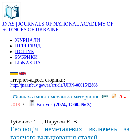
JNAS | JOURNALS OF NATIONAL ACADEMY OF
SCIENCES OF UKRAINE
ЖУРНАЛИ
ПЕРЕГЛЯД
ПОШУК
РУБРИКИ
LibNAS UA
інтернет-адреса сторінки:
http://jnas.nbuv.gov.ua/article/UJRN-0001542868
Фізико-хімічна механіка матеріалів
А
-
2019
/
Випуск (
2024, Т. 60, № 3
)
Губенко С. І., Парусов Е. В.
Еволюція неметалевих включень за
гарячого вальцювання сталей