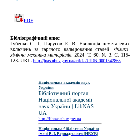
PDF
Бібліографічний опис:
Губенко С. І., Парусов Е. В. Еволюція неметалевих
включень за гарячого вальцювання сталей.
Фізико-
хімічна механіка матеріалів
. 2024. Т. 60, № 3. С. 115-
123. URL:
http://jnas.nbuv.gov.ua/article/UJRN-0001542868
Національна академія наук
України
Бібліотечний портал
Національної академії
наук України | LibNAS
UA
http://libnas.nbuv.gov.ua
Національна бібліотека України
імені В. І. Вернадського (НБУВ)