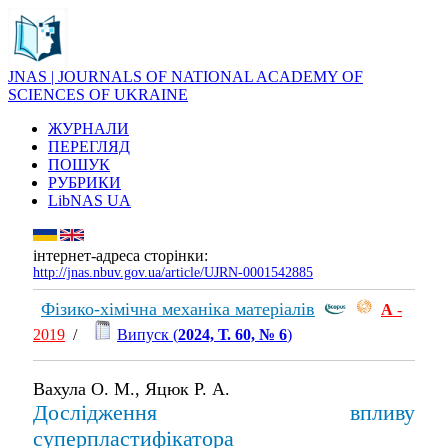
JNAS | JOURNALS OF NATIONAL ACADEMY OF
SCIENCES OF UKRAINE
ЖУРНАЛИ
ПЕРЕГЛЯД
ПОШУК
РУБРИКИ
LibNAS UA
інтернет-адреса сторінки:
http://jnas.nbuv.gov.ua/article/UJRN-0001542885
Фізико-хімічна механіка матеріалів
А
-
2019
/
Випуск (
2024, Т. 60, № 6
)
Вахула О. М., Яцюк Р. А.
Дослідження впливу
суперпластифікатора