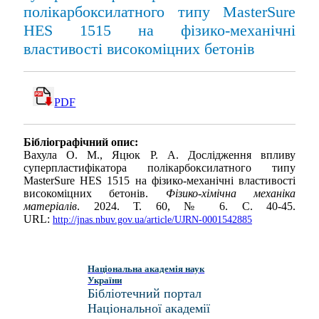
полікарбоксилатного типу MasterSure
HES 1515 на фізико-механічні
властивості високоміцних бетонів
PDF
Бібліографічний опис:
Вахула О. М., Яцюк Р. А. Дослідження впливу
суперпластифікатора полікарбоксилатного типу
MasterSure HES 1515 на фізико-механічні властивості
високоміцних бетонів.
Фізико-хімічна механіка
матеріалів
. 2024. Т. 60, № 6. С. 40-45.
URL:
http://jnas.nbuv.gov.ua/article/UJRN-0001542885
Національна академія наук
України
Бібліотечний портал
Національної академії