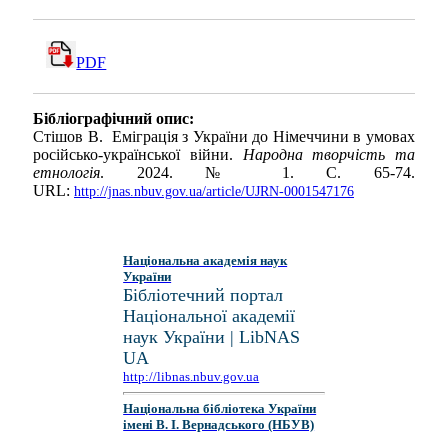
PDF
Бібліографічний опис:
Стішов В. Еміграція з України до Німеччини в умовах
російсько-української війни.
Народна творчість та
етнологія
. 2024. № 1. С. 65-74.
URL:
http://jnas.nbuv.gov.ua/article/UJRN-0001547176
Національна академія наук
України
Бібліотечний портал
Національної академії
наук України | LibNAS
UA
http://libnas.nbuv.gov.ua
Національна бібліотека України
імені В. І. Вернадського (НБУВ)