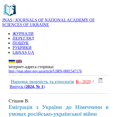
JNAS | JOURNALS OF NATIONAL ACADEMY OF
SCIENCES OF UKRAINE
ЖУРНАЛИ
ПЕРЕГЛЯД
ПОШУК
РУБРИКИ
LibNAS UA
інтернет-адреса сторінки:
http://jnas.nbuv.gov.ua/article/UJRN-0001547176
Народна творчість та етнологія
Б
- 2020
/
Випуск (
2024, № 1
)
Стішов В.
Еміграція з України до Німеччини в
умовах російсько-української війни