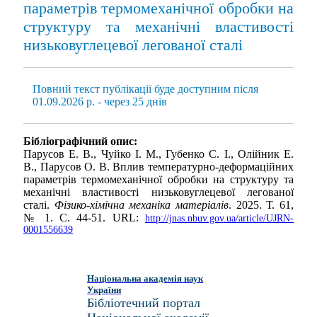
параметрів термомеханічної обробки на
структуру та механічні властивості
низьковуглецевої легованої сталі
Повний текст публікації буде доступним після
01.09.2026 р. - через 25 днів
Бібліографічний опис:
Парусов Е. В., Чуйко І. М., Губенко С. І., Олійник Е.
В., Парусов О. В. Вплив температурно-деформаційних
параметрів термомеханічної обробки на структуру та
механічні властивості низьковуглецевої легованої
сталі.
Фізико-хімічна механіка матеріалів
. 2025. Т. 61,
№ 1. С. 44-51. URL:
http://jnas.nbuv.gov.ua/article/UJRN-
0001556639
Національна академія наук
України
Бібліотечний портал