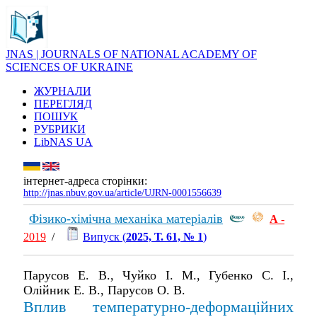
JNAS | JOURNALS OF NATIONAL ACADEMY OF
SCIENCES OF UKRAINE
ЖУРНАЛИ
ПЕРЕГЛЯД
ПОШУК
РУБРИКИ
LibNAS UA
інтернет-адреса сторінки:
http://jnas.nbuv.gov.ua/article/UJRN-0001556639
Фізико-хімічна механіка матеріалів
А
-
2019
/
Випуск (
2025, Т. 61, № 1
)
Парусов Е. В., Чуйко І. М., Губенко С. І.,
Олійник Е. В., Парусов О. В.
Вплив температурно-деформаційних