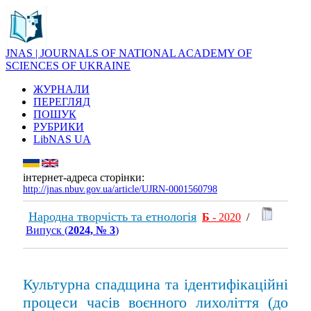
JNAS | JOURNALS OF NATIONAL ACADEMY OF
SCIENCES OF UKRAINE
ЖУРНАЛИ
ПЕРЕГЛЯД
ПОШУК
РУБРИКИ
LibNAS UA
інтернет-адреса сторінки:
http://jnas.nbuv.gov.ua/article/UJRN-0001560798
Народна творчість та етнологія
Б
- 2020
/
Випуск (
2024, № 3
)
Культурна спадщина та ідентифікаційні
процеси часів воєнного лихоліття (до