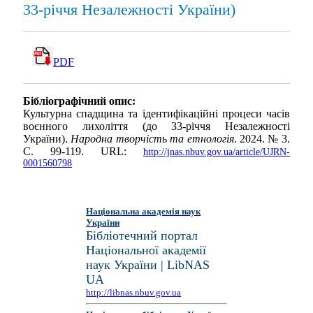
33-річчя Незалежності України)
PDF
Бібліографічний опис:
Культурна спадщина та ідентифікаційні процеси часів
воєнного лихоліття (до 33-річчя Незалежності
України).
Народна творчість та етнологія
. 2024. № 3.
С. 99-119. URL:
http://jnas.nbuv.gov.ua/article/UJRN-
0001560798
Національна академія наук
України
Бібліотечний портал
Національної академії
наук України | LibNAS
UA
http://libnas.nbuv.gov.ua