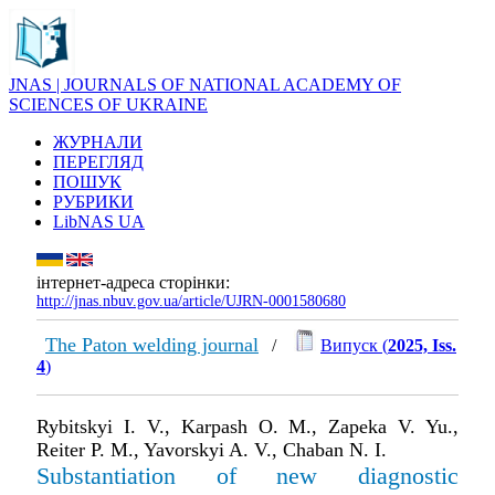
JNAS | JOURNALS OF NATIONAL ACADEMY OF
SCIENCES OF UKRAINE
ЖУРНАЛИ
ПЕРЕГЛЯД
ПОШУК
РУБРИКИ
LibNAS UA
інтернет-адреса сторінки:
http://jnas.nbuv.gov.ua/article/UJRN-0001580680
The Paton welding journal
/
Випуск (
2025, Iss.
4
)
Rybitskyi I. V., Karpash O. M., Zapeka V. Yu.,
Reiter P. M., Yavorskyi A. V., Chaban N. I.
Substantiation of new diagnostic