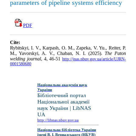
parameters of pipeline systems efficiency
PDF
Cite:
Rybitskyi, I. V., Karpash, O. M., Zapeka, V. Yu., Reiter, P.
M., Yavorskyi, A. V., Chaban, N. I. (2025).
The Paton
welding journal
, 4, 46-51
http://jnas.nbuv.gov.ua/article/UJRN-
0001580680
Національна академія наук
України
Бібліотечний портал
Національної академії
наук України | LibNAS
UA
http://libnas.nbuv.gov.ua
Національна бібліотека України
імені В. І. Вернадського (НБУВ)