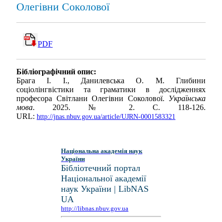
Олегівни Соколової
PDF
Бібліографічний опис:
Брага І. І., Данилевська О. М. Глибини
соціолінгвістики та граматики в дослідженнях
професора Світлани Олегівни Соколової.
Українська
мова
. 2025. № 2. С. 118-126.
URL:
http://jnas.nbuv.gov.ua/article/UJRN-0001583321
Національна академія наук
України
Бібліотечний портал
Національної академії
наук України | LibNAS
UA
http://libnas.nbuv.gov.ua