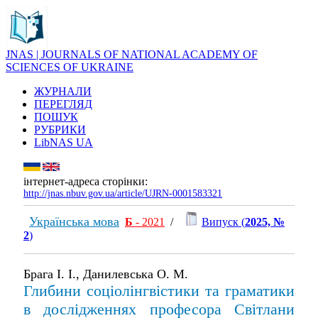
JNAS | JOURNALS OF NATIONAL ACADEMY OF
SCIENCES OF UKRAINE
ЖУРНАЛИ
ПЕРЕГЛЯД
ПОШУК
РУБРИКИ
LibNAS UA
інтернет-адреса сторінки:
http://jnas.nbuv.gov.ua/article/UJRN-0001583321
Українська мова
Б
- 2021
/
Випуск (
2025, №
2
)
Брага І. І., Данилевська О. М.
Глибини соціолінгвістики та граматики
в дослідженнях професора Світлани