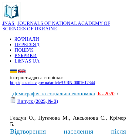
JNAS | JOURNALS OF NATIONAL ACADEMY OF
SCIENCES OF UKRAINE
ЖУРНАЛИ
ПЕРЕГЛЯД
ПОШУК
РУБРИКИ
LibNAS UA
інтернет-адреса сторінки:
http://jnas.nbuv.gov.ua/article/UJRN-0001617344
Демографія та соціальна економіка
Б
- 2020
/
Випуск (
2025, № 3
)
Гладун О., Пугачова М., Аксьонова С., Крімер
Б.
Відтворення населення після