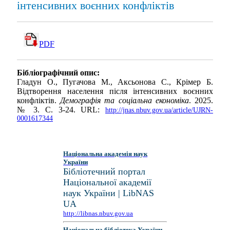
інтенсивних воєнних конфліктів
PDF
Бібліографічний опис:
Гладун О., Пугачова М., Аксьонова С., Крімер Б.
Відтворення населення після інтенсивних воєнних
конфліктів.
Демографія та соціальна економіка
. 2025.
№ 3. С. 3-24. URL:
http://jnas.nbuv.gov.ua/article/UJRN-
0001617344
Національна академія наук
України
Бібліотечний портал
Національної академії
наук України | LibNAS
UA
http://libnas.nbuv.gov.ua
Національна бібліотека України