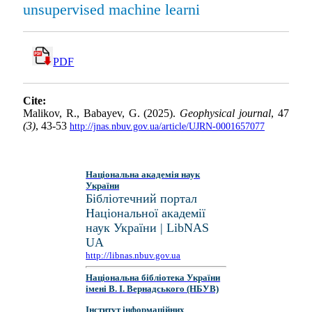
unsupervised machine learni
PDF
Cite:
Malikov, R., Babayev, G. (2025).
Geophysical journal
, 47
(3)
, 43-53
http://jnas.nbuv.gov.ua/article/UJRN-0001657077
Національна академія наук
України
Бібліотечний портал
Національної академії
наук України | LibNAS
UA
http://libnas.nbuv.gov.ua
Національна бібліотека України
імені В. І. Вернадського (НБУВ)
Інститут інформаційних