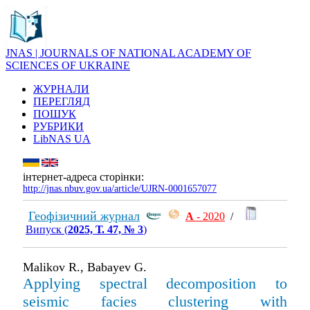
JNAS | JOURNALS OF NATIONAL ACADEMY OF
SCIENCES OF UKRAINE
ЖУРНАЛИ
ПЕРЕГЛЯД
ПОШУК
РУБРИКИ
LibNAS UA
інтернет-адреса сторінки:
http://jnas.nbuv.gov.ua/article/UJRN-0001657077
Геофізичний журнал
А
- 2020
/
Випуск (
2025, Т. 47, № 3
)
Malikov R., Babayev G.
Applying spectral decomposition to
seismic facies clustering with