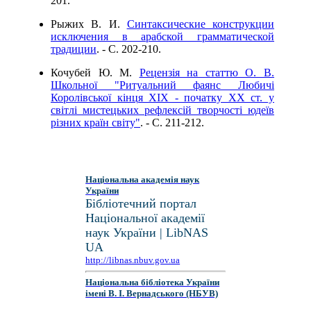
201.
Рыжих В. И.
Синтаксические конструкции
исключения в арабской грамматической
традиции
. - C. 202-210.
Кочубей Ю. М.
Рецензія на статтю О. В.
Школьної "Ритуальний фаянс Любичі
Королівської кінця XIX - початку XX ст. у
світлі мистецьких рефлексій творчості юдеїв
різних країн світу"
. - C. 211-212.
Національна академія наук
України
Бібліотечний портал
Національної академії
наук України | LibNAS
UA
http://libnas.nbuv.gov.ua
Національна бібліотека України
імені В. І. Вернадського (НБУВ)