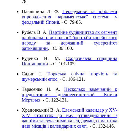
78.
Павлішина Л. Ф.
Передумови та проблеми
упровадження парламентської системи у
феодальній Японії
. - C. 79-85.
Рубель В. А.
Партійне будівництво як сегмент
національно-визвольної боротьби корейського
народу за державний суверенітет
батьківщини
. - C. 86-100.
Руденко Н. М.
Сходознавча спадщина
Полтавщини
. - C. 101-105.
Садиг І.
Тюркська епічна творчість та
шумерський епос
. - C. 106-121.
Тарасенко Н. А.
Несколько замечаний к
предыстории древнеегипетской Книги
Мертвых
. - C. 122-131.
Храновський В. А.
Еламський календар у XV-
XIV століттях до н.е. (співвідношення з
давніми та сучасними календарями, семантика
назв місяців і календарних свят)
. - C. 132-146.