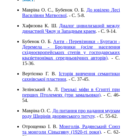
Мавріна О. С., Бубенок О. Б.
До ювілею Лесі
Василівни Матвєєвої
. - C. 5-8.
Хафизова К. Ш.
Диалог цивилизаций между
династией Чжоу и Западным краем
. - C. 9-14.
Бубенок О. Б.
Анти - Перевізники - Буртаси -
Деремела - Бродники (осіле населення
східноєвропейських степів у господарських
квазіетнонімах середньовічних авторів)
. - C.
15-36.
Вертієнко Г. В.
Історія вивчення семантики
сахнівської пластини
. - C. 37-45.
Зелінський А. Л.
Грецькі міфи в Єгипті при
перших Птолемеях (три замальовки)
. - C. 46-
54.
Мавріна О. С.
До питання про надання мурзам
роду Ширінів дворянського титулу
. - C. 55-62.
Отрощенко І. В.
Монголія, Радянський Союз
та монголи Сіньцзяну (1920-ті роки)
. - C. 62-