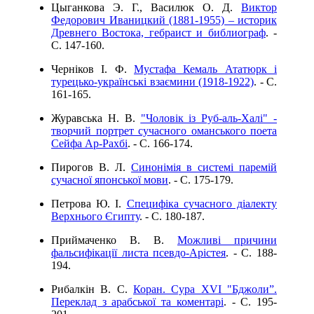
Цыганкова Э. Г., Василюк О. Д.
Виктор
Федорович Иваницкий (1881-1955) – историк
Древнего Востока, гебраист и библиограф
. -
C. 147-160.
Черніков І. Ф.
Мустафа Кемаль Ататюрк і
турецько-українські взаємини (1918-1922)
. - C.
161-165.
Журавська Н. В.
"Чоловік із Руб-аль-Халі" -
творчий портрет сучасного оманського поета
Сейфа Ар-Рахбі
. - C. 166-174.
Пирогов В. Л.
Синонімія в системі паремій
сучасної японської мови
. - C. 175-179.
Петрова Ю. І.
Специфіка сучасного діалекту
Верхнього Єгипту
. - C. 180-187.
Приймаченко В. В.
Можливі причини
фальсифікації листа псевдо-Арістея
. - C. 188-
194.
Рибалкін B. C.
Коран. Сура XVI "Бджоли”.
Переклад з арабської та коментарі
. - C. 195-