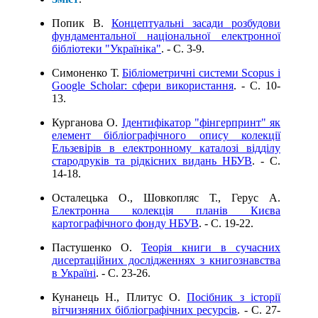
Попик В.
Концептуальні засади розбудови
фундаментальної національної електронної
бібліотеки "Україніка"
. - C. 3-9.
Симоненко Т.
Бібліометричні системи Scopus i
Google Scholar: сфери використання
. - C. 10-
13.
Курганова О.
Ідентифікатор "фінгерпринт" як
елемент бібліографічного опису колекції
Ельзевірів в електронному каталозі відділу
стародруків та рідкісних видань НБУВ
. - C.
14-18.
Осталецька О., Шовкопляс Т., Герус А.
Електронна колекція планів Києва
картографічного фонду НБУВ
. - C. 19-22.
Пастушенко О.
Теорія книги в сучасних
дисертаційних дослідженнях з книгознавства
в Україні
. - C. 23-26.
Кунанець Н., Плитус О.
Посібник з історії
вітчизняних бібліографічних ресурсів
. - C. 27-