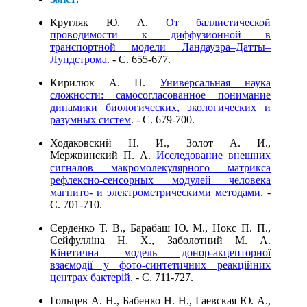
Кругляк Ю. А.
От баллистической
проводимости к диффузионной в
транспортной модели Ландауэра–Датты–
Лундстрома
. - C. 655-677.
Кирилюк А. П.
Универсальная наука
сложности: самосогласованное понимание
динамики биологических, экологических и
разумных систем
. - C. 679-700.
Ходаковский Н. И., Золот А. И.,
Мержвинский П. А.
Исследование внешних
сигналов макромолекулярного матрикса
рефлексно-сенсорных модулей человека
магнито- и электрометрическими методами
. -
C. 701-710.
Серденко Т. В., Барабаш Ю. М., Нокс П. П.,
Сейфулліна Н. Х., Заболотний М. А.
Кінетична модель донор-акцепторної
взаємодії у фото-синтетичних реакційних
центрах бактерій
. - C. 711-727.
Гольцев А. Н., Бабенко Н. Н., Гаевская Ю. А.,