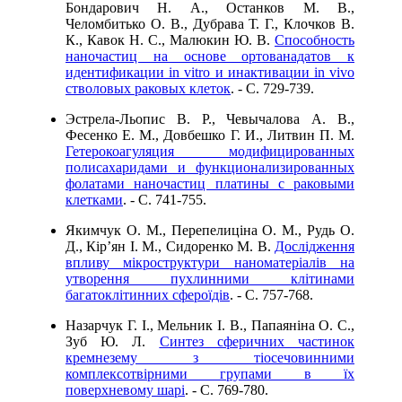
Бондарович Н. А., Останков М. В.,
Челомбитько О. В., Дубрава Т. Г., Клочков В.
К., Кавок Н. С., Малюкин Ю. В.
Способность
наночастиц на основе ортованадатов к
идентификации in vitro и инактивации in vivo
стволовых раковых клеток
. - C. 729-739.
Эстрела-Льопис В. Р., Чевычалова А. В.,
Фесенко Е. М., Довбешко Г. И., Литвин П. М.
Гетерокоагуляция модифицированных
полисахаридами и функционализированных
фолатами наночастиц платины с раковыми
клетками
. - C. 741-755.
Якимчук О. М., Перепелиціна О. М., Рудь О.
Д., Кір’ян І. М., Сидоренко М. В.
Дослідження
впливу мікроструктури наноматеріалів на
утворення пухлинними клітинами
багатоклітинних сфероїдів
. - C. 757-768.
Назарчук Г. І., Мельник І. В., Папаяніна О. С.,
Зуб Ю. Л.
Синтез сферичних частинок
кремнезему з тіосечовинними
комплексотвірними групами в їх
поверхневому шарі
. - C. 769-780.