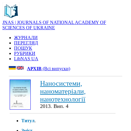
JNAS | JOURNALS OF NATIONAL ACADEMY OF
SCIENCES OF UKRAINE
ЖУРНАЛИ
ПЕРЕГЛЯД
ПОШУК
РУБРИКИ
LibNAS UA
АРХІВ
(Всі випуски)
Наносистеми,
наноматеріали,
нанотехнології
2013. Вип. 4
Титул
.
Зміст
.