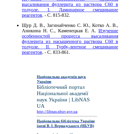
высаливания фуллерита из раствора С60 в
толуоле. I. Ламинарное смешивание
реагентов
. - C. 815-832.
Щур Д. В., Загинайченко С. Ю., Котко А. В.,
Аникина Н. С., Каменецкая Е. А.
Изучение
особенностей процесса высаливания
фуллерита из насыщенного раствора С60 в
толуоле. II. Турбу-лентное смешивание
реагентов
. - C. 833-861.
Національна академія наук
України
Бібліотечний портал
Національної академії
наук України | LibNAS
UA
http://libnas.nbuv.gov.ua
Національна бібліотека України
імені В. І. Вернадського (НБУВ)