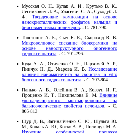
Мусская О. Н., Кулак А. И., Крутько В. К.,
Лесникович Л. А., Уласевич С. А., Суходуб Л.
Ф.
Твердеющие композиции на основе
нанокристаллических фосфатов кальция и
биосовместимых полимеров
. - C. 781-790.
Товстоног А. Б., Сыч Е. Е., Скороход В. В.
Микроволновое спекание биокерамики на
основе наноструктурного биогенного
гидроксиапатита
. - C. 791-796.
Куда А. А., Отиченко О. Н., Пархомей А. Р.,
Пинчук Н. Д., Уварова И. В.
Исследование
влияния наномагнетита на свойства in vitro
биогенного гидроксиапатита
. - C. 797-804.
Панько А. В., Олейник В. А., Ковзун И. Г.,
Проценко И. Т., Никипелова Е. М.
Влияние
ультрадисперсного монтмориллонита на
бальнеологические свойства пелоидов
. - C.
805-813.
Щур Д. В., Загинайченко С. Ю., Шульга Ю.
М., Коваль А. Ю., Котко А. В., Полищук М. А.
Изучение особенностей процесса