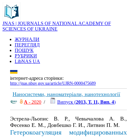
JNAS | JOURNALS OF NATIONAL ACADEMY OF
SCIENCES OF UKRAINE
ЖУРНАЛИ
ПЕРЕГЛЯД
ПОШУК
РУБРИКИ
LibNAS UA
інтернет-адреса сторінки:
http://jnas.nbuv.gov.ua/article/UJRN-0000475689
Наносистеми, наноматеріали, нанотехнології
А
- 2020
/
Випуск (
2013, Т. 11, Вип. 4
)
Эстрела-Льопис В. Р., Чевычалова А. В.,
Фесенко Е. М., Довбешко Г. И., Литвин П. М.
Гетерокоагуляция модифицированных