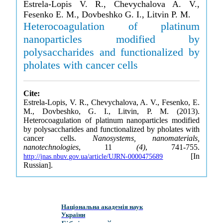
Estrela-Lopis V. R., Chevychalova A. V.,
Fesenko E. M., Dovbeshko G. I., Litvin P. M.
Heterocoagulation of platinum
nanoparticles modified by
polysaccharides and functionalized by
pholates with cancer cells
Cite:
Estrela-Lopis, V. R., Chevychalova, A. V., Fesenko, E.
M., Dovbeshko, G. I., Litvin, P. M. (2013).
Heterocoagulation of platinum nanoparticles modified
by polysaccharides and functionalized by pholates with
cancer cells.
Nanosystems, nanomaterials,
nanotechnologies
, 11
(4)
, 741-755.
[In
http://jnas.nbuv.gov.ua/article/UJRN-0000475689
Russian].
Національна академія наук
України