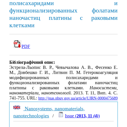
полисахаридами и
функционализированных фолатами
наночастиц платины с раковыми
клетками
PDF
Бібліографічний опис:
Эстрела-Льопис В. Р., Чевычалова А. В., Фесенко Е.
М., Довбешко Г. И., Литвин П. М. Гетерокоагуляция
модифицированных полисахаридами и
функционализированных фолатами наночастиц
платины с раковыми клетками.
Наносистеми,
наноматеріали, нанотехнології
. 2013. Т. 11, Вип. 4. С.
741-755. URL:
http://jnas.nbuv.gov.ua/article/UJRN-0000475689
Nanosystems, nanomaterials,
nanotechnologies
/
Issue (
2013, 11
(4)
)