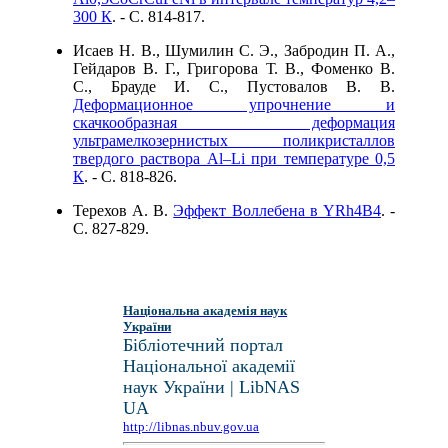
300 К
. - C. 814-817.
Исаев Н. В., Шумилин С. Э., Забродин П. А.,
Гейдаров В. Г., Григорова Т. В., Фоменко В.
С., Брауде И. С., Пустовалов В. В.
Деформационное упрочнение и
скачкообразная деформация
ультрамелкозернистых поликристаллов
твердого раствора Al–Li при температуре 0,5
К
. - C. 818-826.
Терехов А. В.
Эффект Воллебена в YRh4B4
. -
C. 827-829.
Національна академія наук
України
Бібліотечний портал
Національної академії
наук України | LibNAS
UA
http://libnas.nbuv.gov.ua