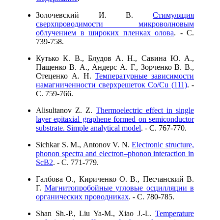
Золочевский И. В.
Стимуляция
сверхпроводимости микроволновым
облучением в широких пленках олова
. - C.
739-758.
Кутько К. В., Блудов А. Н., Савина Ю. А.,
Пащенко В. А., Андерс А. Г., Зорченко В. В.,
Стеценко А. Н.
Температурные зависимости
намагниченности сверхрешеток Co/Cu (111)
. -
C. 759-766.
Alisultanov Z. Z.
Thermoelectric effect in single
layer epitaxial graphene formed on semiconductor
substrate. Simple analytical model
. - C. 767-770.
Sichkar S. M., Antonov V. N.
Electronic structure,
phonon spectra and electron–phonon interaction in
ScB2
. - C. 771-779.
Галбова O., Кириченко O. В., Песчанский В.
Г.
Магнитопробойные угловые осцилляции в
органических проводниках
. - C. 780-785.
Shan Sh.-P., Liu Ya-M., Xiao J.-L.
Temperature