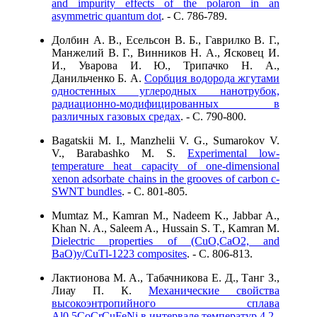
and impurity effects of the polaron in an
asymmetric quantum dot
. - C. 786-789.
Долбин А. В., Есельсон В. Б., Гаврилко В. Г.,
Манжелий В. Г., Винников Н. А., Ясковец И.
И., Уварова И. Ю., Трипачко Н. А.,
Данильченко Б. А.
Cорбция водорода жгутами
одностенных углеродных нанотрубок,
радиационно-модифицированных в
различных газовых средах
. - C. 790-800.
Bagatskii M. I., Manzhelii V. G., Sumarokov V.
V., Barabashko M. S.
Experimental low-
temperature heat capacity of one-dimensional
xenon adsorbate chains in the grooves of carbon c-
SWNT bundles
. - C. 801-805.
Mumtaz M., Kamran M., Nadeem K., Jabbar A.,
Khan N. A., Saleem A., Hussain S. T., Kamran M.
Dielectric properties of (CuO,CaO2, and
BaO)y/CuTl-1223 composites
. - C. 806-813.
Лактионова М. А., Табачникова Е. Д., Танг З.,
Лиау П. К.
Механические свойства
высокоэнтропийного сплава
Al0,5CoCrCuFeNi в интервале температур 4,2–