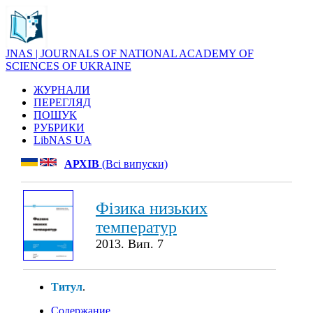
JNAS | JOURNALS OF NATIONAL ACADEMY OF
SCIENCES OF UKRAINE
ЖУРНАЛИ
ПЕРЕГЛЯД
ПОШУК
РУБРИКИ
LibNAS UA
АРХІВ
(Всі випуски)
Фізика низьких
температур
2013. Вип. 7
Титул
.
Содержание
.