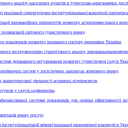
чного аналізу населених пунктів в туристсько-краєзнавчих досл
і реалізації синергетично-інституціональної концепції партнерс
лізації інноваційних пріоритетів розвитку агропромислового ви
 поляризації світового туристичного ринку
.
х показників розвитку реального сектору економіки України
.
ного інструментарію стратегічного аналізу зовнішньоекономічно
стемі державного регулювання розвитку туристичної галузі Укр
виробничих систем у логістичних ланцюгах зернового ринку
.
у маркетингової діяльності аграрних підприємств
.
урсів у галузі садівництва
.
збалансованої системи показників для оцінки ефективності ві
ентація ринку послуг
.
нституціоналізації міжрегіональної економічної взаємодії в Укра