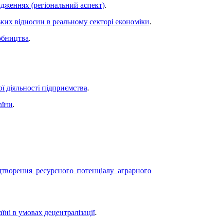
ідженнях (регіональний аспект)
.
ьких відносин в реальному секторі економіки
.
робництва
.
ї діяльності підприємства
.
аїни
.
дтворення ресурсного потенціалу аграрного
їні в умовах децентралізації
.