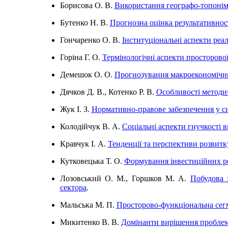
Борисова О. В.
Використання географо-топонімі
Бутенко Н. В.
Прогнозна оцінка результативност
Гончаренко О. В.
Інституціональні аспекти реа
Горіна Г. О.
Термінологічні аспекти просторової
Демешок О. О.
Прогнозування макроекономічни
Дячков Д. В., Котенко Р. В.
Особливості методич
Жук І. З.
Нормативно-правове забезпечення у си
Колодійчук В. А.
Соціальні аспекти гнучкості 
Кравчук І. А.
Тенденції та перспективи розвитк
Кутковецька Т. О.
Формування інвестиційних рес
Лозовський О. М., Горшков М. А.
Побудова 
сектора
.
Мальська М. П.
Просторово-функціональна сегм
Микитенко В. В.
Домінанти вирішення проблем і