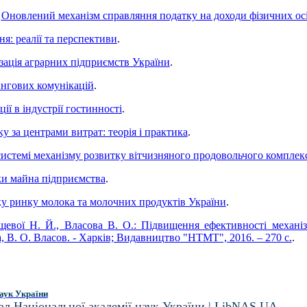
.
Оновлений механізм справляння податку на доходи фізичних ос
я: реалії та перспективи
.
лізація аграрних підприємств України
.
ингових комунікацій
.
ії в індустрії гостинності
.
у за центрами витрат: теорія і практика
.
истемі механізму розвитку вітчизняного продовольчого комплек
аки майна підприємства
.
ку ринку молока та молочних продуктів України
.
щевої Н. Й., Власова В. О.: Підвищення ефективності механі
а, В. О. Власов. - Харків; Видавництво "НТМТ", 2016. – 270 с.
.
аук України
ал Національної академії наук України | LibNAS UA