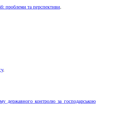
іб: проблеми та перспективи
.
су
.
зму державного контролю за господарською