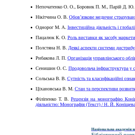
Непочатенко О. О., Боровик П. М., Парій Д. Ю
Нікітчина О. В.
Обов’язкове медичне страхуванн
Однорог М. А.
Інвестиційна діяльність і глоба
Пацалюк К. О.
Роль виставки як засобу маркет
Полстяна Н. В.
Деякі аспекти системи дистрибуц
Рибакова Л. П.
Організація управлінського облік
Сенишин О. С.
Продовольча інфраструктура у с
Сольська В. В.
Сутність та класифікаційні озн
Ціхановська В. М.
Стан та перспективи розвит
Філіпенко Т. В.
Рецензія на монографію Коні
діяльністю: Монографія (Текст) / Н. Й. Коніщев
Національна академія н
Бібліотечний порт