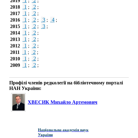
1
2
2019
;
;
1
2
2018
;
;
1
2
2017
;
;
1
2
3
4
2016
;
;
;
;
1
2
3
2015
;
;
;
1
2
2014
;
;
1
2
2013
;
;
1
2
2012
;
;
1
2
2011
;
;
1
2
2010
;
;
1
2
2009
;
;
Профілі членів редколегії на бібліотечному порталі
НАН України:
ХВЕСИК Михайло Артемович
Національна академія наук
України