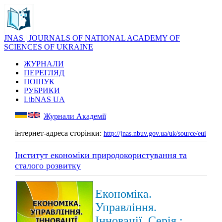
JNAS | JOURNALS OF NATIONAL ACADEMY OF
SCIENCES OF UKRAINE
ЖУРНАЛИ
ПЕРЕГЛЯД
ПОШУК
РУБРИКИ
LibNAS UA
Журнали Академії
інтернет-адреса сторінки:
http://jnas.nbuv.gov.ua/uk/source/eui
Інститут економіки природокористування та
сталого розвитку
Економіка.
Управління.
Інновації. Серія :