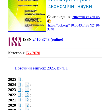
Економічні науки
Сайт видання:
http://eui.zu.edu.ua/
https://doi.org/*10.35433/ISSN2410-
3748
ISSN
2410-3748 (online)
Категорія:
Б
- 2020
Поточний випуск: 2025, Вип. 1
1
2025
;
1
2
2024
;
;
1
2
2023
;
;
1
2
2022
;
;
1
2
2021
;
;
1
2
2020
;
;