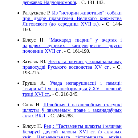
державах Надчорномор’я
. - C. 131-143.
Рагаускене Р.
Из "истории животных": собаки
при дворе правителей Великого княжества
Литовского (до середины XVII в.)
. - C. 144-
160.
Білоус Н.
"Маскарад тварин" у жартах і
пародіях луцьких канцеляристів другої
половини XVII ст.
. - C. 161-190.
Зазуляк Ю.
Честь та злочин у кримінальному
правосудді Руського воєводства XV ст.
. - C.
193-215.
Груша А.
Улада непарушнасці і памяці:
"старина" і яе трансфармацыя ў XV – першай
трэці XVI ст.
. - C. 216-245.
Сліж Н.
Шлюбныя і пазашлюбныя стасункі
шляхты ў звычаёвым праве і заканадаўчых
актах ВКЛ
. - C. 246-288.
Білоус Н.
Рец.: "Тастаменты шляхты і мяшчан
Беларусі другой паловы ХVІ ст. (з актавых
кніг Нацыянальнага гістарычнага архіва