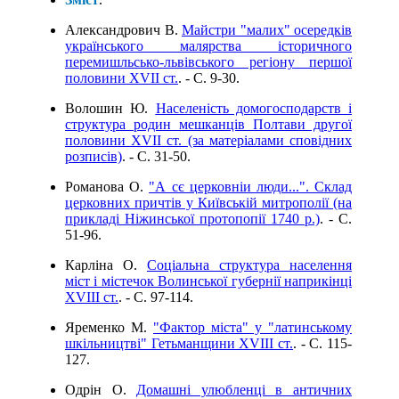
Александрович В.
Майстри "малих" осередків
українського малярства історичного
перемишльсько-львівського регіону першої
половини XVII ст.
. - C. 9-30.
Волошин Ю.
Населеність домогосподарств і
структура родин мешканців Полтави другої
половини XVII ст. (за матеріалами сповідних
розписів)
. - C. 31-50.
Романова О.
"А сє церковніи люди...". Склад
церковних причтів у Київській митрополії (на
прикладі Ніжинської протопопії 1740 р.)
. - C.
51-96.
Карліна О.
Соціальна структура населення
міст і містечок Волинської губернії наприкінці
XVIII ст.
. - C. 97-114.
Яременко М.
"Фактор міста" у "латинському
шкільництві" Гетьманщини XVIII ст.
. - C. 115-
127.
Одрін О.
Домашні улюбленці в античних