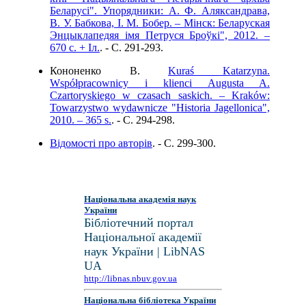
Беларусі". Упорядники: А. Ф. Аляксандрава,
В. У. Бабкова, І. М. Бобер. – Мінск: Беларуская
Энцыклапедяя імя Петруся Броўкі", 2012. –
670 с. + Іл.
. - C. 291-293.
Кононенко В.
Kuraś Katarzyna.
Współpracownicy i klienci Augusta A.
Czartoryskiego w czasach saskich. – Kraków:
Towarzystwo wydawnicze "Historia Jagellonica",
2010. – 365 s.
. - C. 294-298.
Відомості про авторів
. - C. 299-300.
Національна академія наук
України
Бібліотечний портал
Національної академії
наук України | LibNAS
UA
http://libnas.nbuv.gov.ua
Національна бібліотека України