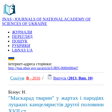
JNAS | JOURNALS OF NATIONAL ACADEMY OF
SCIENCES OF UKRAINE
ЖУРНАЛИ
ПЕРЕГЛЯД
ПОШУК
РУБРИКИ
LibNAS UA
інтернет-адреса сторінки:
http://jnas.nbuv.gov.ua/article/UJRN-0000498447
Соціум
В
- 2016
/
Випуск (
2013, Вип. 10
)
Білоус Н.
"Маскарад тварин" у жартах і пародіях
луцьких канцеляристів другої половини
XVII ст.