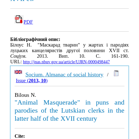
PDF
Бібліографічний опис:
Білоус Н. "Маскарад тварин" у жартах і пародіях
луцьких канцеляристів другої половини XVII ст.
Соціум
. 2013. Вип. 10. С. 161-190.
URL:
http://jnas.nbuv.gov.ua/article/UJRN-0000498447
Socium. Almanac of social history
/
Issue (
2013, 10
)
Bilous N.
"Animal Masquerade" in puns and
parodies of the Lutskian clerks in the
latter half of the XVII century
Cite: