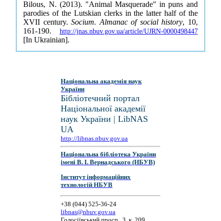
Bilous, N. (2013). "Animal Masquerade" in puns and
parodies of the Lutskian clerks in the latter half of the
XVII century.
Socium. Almanac of social history
, 10,
161-190.
http://jnas.nbuv.gov.ua/article/UJRN-0000498447
[In Ukrainian].
Національна академія наук
України
Бібліотечний портал
Національної академії
наук України | LibNAS
UA
http://libnas.nbuv.gov.ua
Національна бібліотека України
імені В. І. Вернадського (НБУВ)
Інститут інформаційних
технологій НБУВ
+38 (044) 525-36-24
libnas@nbuv.gov.ua
Голосіївський просп., 3, к. 209