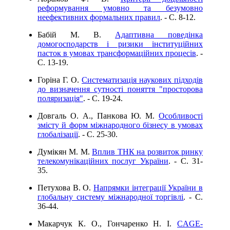
реформування умовно та безумовно
неефективних формальних правил
. - C. 8-12.
Бабій М. В.
Адаптивна поведінка
домогосподарств і ризики інституційних
пасток в умовах трансформаційних процесів
. -
C. 13-19.
Горіна Г. О.
Систематизація наукових підходів
до визначення сутності поняття "просторова
поляризація"
. - C. 19-24.
Довгаль О. А., Панкoва Ю. М.
Особливості
змісту й форм міжнародного бізнесу в умовах
глобалізації
. - C. 25-30.
Думікян М. М.
Вплив ТНК на розвиток ринку
телекомунікаційних послуг України
. - C. 31-
35.
Петухова В. О.
Напрямки інтеграції України в
глобальну систему міжнародної торгівлі
. - C.
36-44.
Макарчук К. О., Гончаренко Н. І.
СAGE-