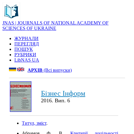
JNAS | JOURNALS OF NATIONAL ACADEMY OF
SCIENCES OF UKRAINE
ЖУРНАЛИ
ПЕРЕГЛЯД
ПОШУК
РУБРИКИ
LibNAS UA
АРХІВ
(Всі випуски)
Бізнес Інформ
2016. Вип. 6
Титул, зміст
.
Абрамов Ф. В.
Критерії доцільності