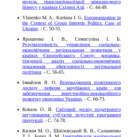
модель транснаціоналізації міжнародного
бізнесу у країнах Східної Азії
. - C. 44-49.
Vlasenko M. A., Kurinna I. G.
Europeanization in
the Context of Group Interests Politics: Case of
Ukraine
. - C. 50-55.
Ярошенко І. В., Семигуліна І. Б.
Результативність управління соціально-
економічним регіональним розвитком у
країнах Європейського Союзу: динаміка,
тенденції, аналіз соціально-економічних
показників ефективності регіональної
політики
. - C. 56-65.
Ізмайлов Я. О.
Впровадження позитивного
досвіду реформ зарубіжних країн для
забезпечення інвестиційно-інноваційного
розвитку економіки України
. - C. 66-73.
Коваль О. В.
Світовий досвід податкового
регулювання суб’єктів індустрії програмної
продукції
. - C. 74-78.
Кизим М. О., Шпілєвський В. В., Салашенко
Т. І., Борщ Л. М.
Ідентифікація національної