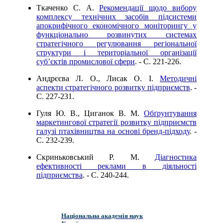
Ткаченко С. А.
Рекомендації щодо вибору
комплексу технічних засобів підсистеми
апокрифічного економічного моніторингу у
функціонально розвинутих системах
стратегічного регулювання регіональної
структури і територіальної організації
суб’єктів промислової сфери
. - C. 221-226.
Андрєєва Л. О., Лисак О. І.
Методичні
аспекти стратегічного розвитку підприємств
. -
C. 227-231.
Гуля Ю. В., Циганок В. М.
Обґрунтування
маркетингової стратегії розвитку підприємств
галузі птахівництва на основі бренд-підходу
. -
C. 232-239.
Скриньковський Р. М.
Діагностика
ефективності реклами в діяльності
підприємства
. - C. 240-244.
Національна академія наук