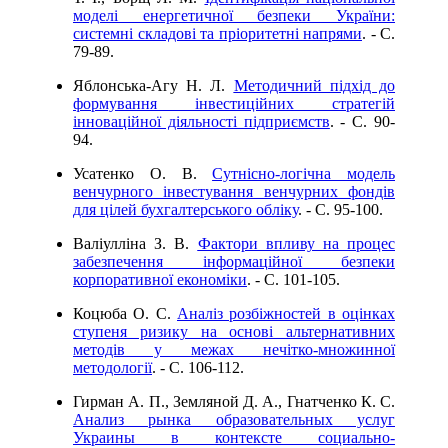
моделі енергетичної безпеки України:
системні складові та пріоритетні напрями
. - C.
79-89.
Яблонська-Агу Н. Л.
Методичний підхід до
формування інвестиційних стратегій
інноваційної діяльності підприємств
. - C. 90-
94.
Усатенко О. В.
Сутнісно-логічна модель
венчурного інвестування венчурних фондів
для цілей бухгалтерського обліку
. - C. 95-100.
Валіулліна З. В.
Фактори впливу на процес
забезпечення інформаційної безпеки
корпоративної економіки
. - C. 101-105.
Коцюба О. С.
Аналіз розбіжностей в оцінках
ступеня ризику на основі альтернативних
методів у межах нечітко-множинної
методології
. - C. 106-112.
Гирман А. П., Земляной Д. А., Гнатченко К. С.
Анализ рынка образовательных услуг
Украины в контексте социально-