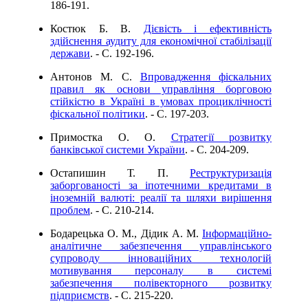
186-191.
Костюк Б. В.
Дієвість і ефективність
здійснення аудиту для економічної стабілізації
держави
. - C. 192-196.
Антонов М. С.
Впровадження фіскальних
правил як основи управління борговою
стійкістю в Україні в умовах проциклічності
фіскальної політики
. - C. 197-203.
Примостка О. О.
Стратегії розвитку
банківської системи України
. - C. 204-209.
Остапишин Т. П.
Реструктуризація
заборгованості за іпотечними кредитами в
іноземній валюті: реалії та шляхи вирішення
проблем
. - C. 210-214.
Бодарецька О. М., Дідик А. М.
Інформаційно-
аналітичне забезпечення управлінського
супроводу інноваційних технологій
мотивування персоналу в системі
забезпечення полівекторного розвитку
підприємств
. - C. 215-220.