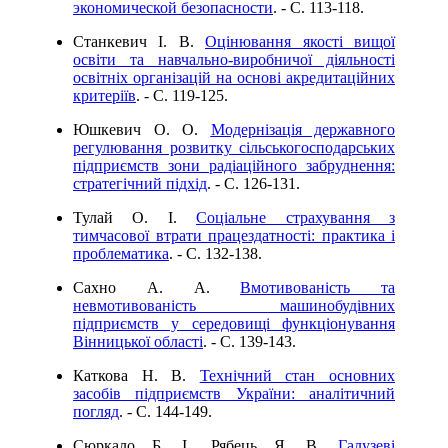
экономической безопасности
. - C. 113-118.
Станкевич І. В.
Оцінювання якості вищої
освіти та навчально-виробничої діяльності
освітніх організацій на основі акредитаційних
критеріїв
. - C. 119-125.
Юшкевич О. О.
Модернізація державного
регулювання розвитку сільськогосподарських
підприємств зони радіаційного забруднення:
стратегічний підхід
. - C. 126-131.
Тулай О. І.
Соціальне страхування з
тимчасової втрати працездатності: практика і
проблематика
. - C. 132-138.
Сахно А. А.
Вмотивованість та
невмотивованість машинобудівних
підприємств у середовищі функціонування
Вінницької області
. - C. 139-143.
Каткова Н. В.
Технічний стан основних
засобів підприємств України: аналітичний
погляд
. - C. 144-149.
Сюркало Б. І., Рябець Я. В.
Галузеві