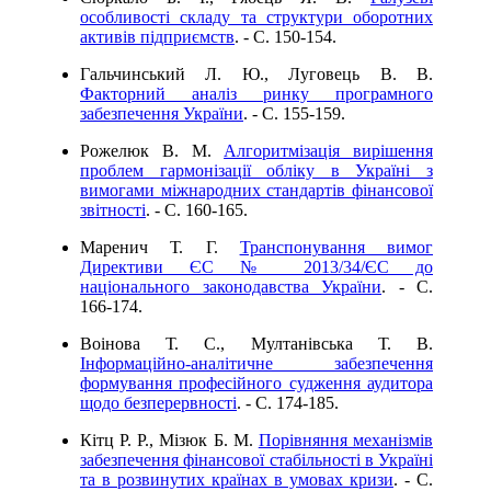
особливості складу та структури оборотних
активів підприємств
. - C. 150-154.
Гальчинський Л. Ю., Луговець В. В.
Факторний аналіз ринку програмного
забезпечення України
. - C. 155-159.
Рожелюк В. М.
Алгоритмізація вирішення
проблем гармонізації обліку в Україні з
вимогами міжнародних стандартів фінансової
звітності
. - C. 160-165.
Маренич Т. Г.
Транспонування вимог
Директиви ЄС № 2013/34/ЄС до
національного законодавства України
. - C.
166-174.
Воінова Т. С., Мултанівська Т. В.
Інформаційно-аналітичне забезпечення
формування професійного судження аудитора
щодо безперервності
. - C. 174-185.
Кітц Р. Р., Мізюк Б. М.
Порівняння механізмів
забезпечення фінансової стабільності в Україні
та в розвинутих країнах в умовах кризи
. - C.