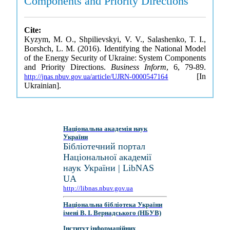
Components and Priority Directions
Cite:
Kyzym, M. O., Shpilievskyi, V. V., Salashenko, T. I.,
Borshch, L. M. (2016). Identifying the National Model
of the Energy Security of Ukraine: System Components
and Priority Directions.
Business Inform
, 6, 79-89.
[In
http://jnas.nbuv.gov.ua/article/UJRN-0000547164
Ukrainian].
Національна академія наук
України
Бібліотечний портал
Національної академії
наук України | LibNAS
UA
http://libnas.nbuv.gov.ua
Національна бібліотека України
імені В. І. Вернадського (НБУВ)
Інститут інформаційних