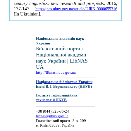
century linguistics: new research and prospects
, 2016,
137-147.
http://jnas.nbuv.gov.ua/article/UJRN-0000655316
[In Ukrainian].
Національна академія наук
України
Бібліотечний портал
Національної академії
наук України | LibNAS
UA
http://libnas.nbuv.gov.ua
Національна бібліотека України
імені В. І. Вернадського (НБУВ)
Інститут інформаційних
технологій НБУВ
+38 (044) 525-36-24
libnas@nbuv.gov.ua
Голосіївський просп., 3, к. 209
м. Київ, 03039, Україна