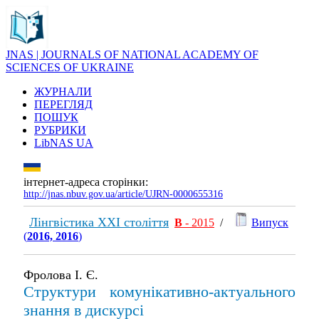
JNAS | JOURNALS OF NATIONAL ACADEMY OF
SCIENCES OF UKRAINE
ЖУРНАЛИ
ПЕРЕГЛЯД
ПОШУК
РУБРИКИ
LibNAS UA
інтернет-адреса сторінки:
http://jnas.nbuv.gov.ua/article/UJRN-0000655316
Лінгвістика ХХІ століття
В
- 2015
/
Випуск
(
2016, 2016
)
Фролова І. Є.
Структури комунікативно-актуального
знання в дискурсі