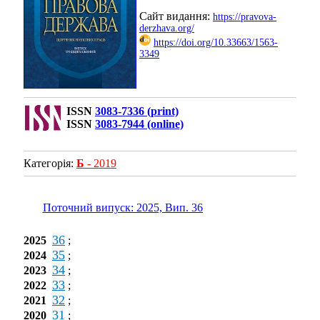
Сайт видання:
https://pravova-
derzhava.org/
https://doi.org/10.33663/1563-
3349
ISSN
3083-7336 (print)
ISSN
3083-7944 (online)
Категорія:
Б
- 2019
Поточний випуск: 2025, Вип. 36
36
2025
;
35
2024
;
34
2023
;
33
2022
;
32
2021
;
31
2020
;