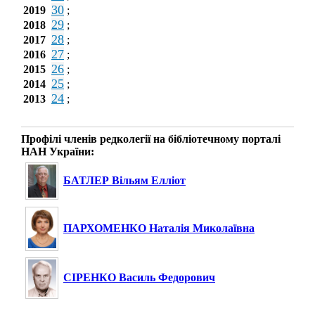
30
2019
;
29
2018
;
28
2017
;
27
2016
;
26
2015
;
25
2014
;
24
2013
;
Профілі членів редколегії на бібліотечному порталі
НАН України:
БАТЛЕР Вільям Елліот
ПАРХОМЕНКО Наталія Миколаївна
СІРЕНКО Василь Федорович