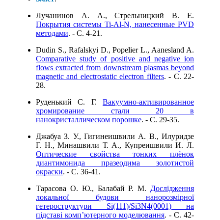
Лучанинов А. А., Стрельницкий В. Е.
Покрытия системы Ti-Al-N, нанесенные PVD
методами
. - C. 4-21.
Dudin S., Rafalskyi D., Popelier L., Aanesland A.
Comparative study of positive and negative ion
flows extracted from downstream plasmas beyond
magnetic and electrostatic electron filters
. - C. 22-
28.
Руденький С. Г.
Вакуумно-активированное
хромирование стали 20 в
нанокристаллическом порошке
. - C. 29-35.
Джабуа З. У., Гигинеишвили А. В., Илуридзе
Г. Н., Минашвили Т. А., Купреишвили И. Л.
Оптические свойства тонких плёнок
диантимонида празеодима золотистой
окраски
. - C. 36-41.
Тарасова О. Ю., Балабай Р. М.
Дослідження
локальної будови нанорозмірної
гетероструктури Sі(111)/Si3N4(0001) на
підставі комп’ютерного моделювання
. - C. 42-