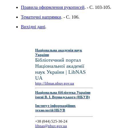
Правила оформления рукописей
. - C. 103-105.
Тематичні напрямки
. - C. 106.
Вихідні дані
.
Національна академія наук
України
Бібліотечний портал
Національної академії
наук України | LibNAS
UA
http://libnas.nbuv.gov.ua
Національна бібліотека України
імені В. І. Вернадського (НБУВ)
Інститут інформаційних
технологій НБУВ
+38 (044) 525-36-24
libnas@nbuv.gov.ua