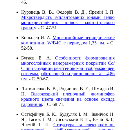
46.
Куровець В. В., Федорів В. Д., Яремій І. П.
Мікротвердість імплантованих іонами гелію
монокристалічних плівок залізо-ітрієвого
ґранату
. - C. 47-51.
Копылец И. А.
Многослойные периодические
композиции W/B4C c периодом 1,35 нм
. - C.
52-58.
Бугаев Е. А.
Особенности формирования
многослойных наноразмерных покрытий Со/
С при создании рентгеновской изображающей
системы работающей на длине волны λ = 4,86
нм
. - C. 59-67.
Литвиненко В. В., Родионов В. Е., Шмидко И.
Н.
Высокояркий пленочный люминофор
красного цвета свечения на основе оксида
гадолиния
. - C. 68-71.
Остафійчук Б. К., Будзуляк І. М., Іванічок Н.
Я., Гасюк І. М., Лісовський Р. П., Рачій Б. І.,
Яремій І. П.
Структура та електрохімічні
властивості літій-марганцевої шпінелі