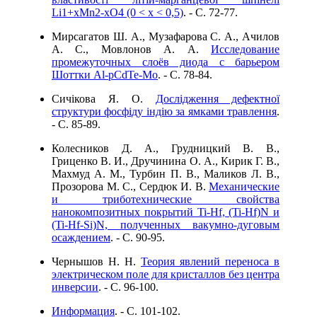
Li1+хMn2-хO4 (0 < х < 0,5)
. - C. 72-77.
Мирсагатов Ш. А., Музафарова С. А., Ачилов
А. С., Мовлонов А. А.
Исследование
промежуточных слоёв диода с барьером
Шоттки Al-pCdTe-Мо
. - C. 78-84.
Сичікова Я. О.
Дослідження дефектної
структури фосфіду індію за ямками травлення
.
- C. 85-89.
Колесников Д. А., Грудницкий В. В.,
Гриценко В. И., Дручинина О. А., Кирик Г. В.,
Махмуд А. М., Турбин П. В., Маликов Л. В.,
Прозорова М. С., Сердюк И. В.
Механические
и триботехнические свойства
нанокомпозитных покрытий Ti-Hf, (Ti-Hf)N и
(Ti-Hf-Si)N, полученных вакумно-дуговым
осаждением
. - C. 90-95.
Чернышов Н. Н.
Теория явлений переноса в
электрическом поле для кристаллов без центра
инверсии
. - C. 96-100.
Информация
. - C. 101-102.