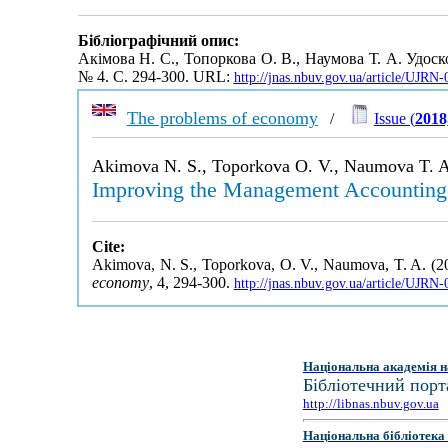
Бібліографічний опис:
Акімова Н. С., Топоркова О. В., Наумова Т. А. Удос
№ 4. С. 294-300. URL:
http://jnas.nbuv.gov.ua/article/UJRN
The problems of economy
/
Issue (
2018
Akimova N. S., Toporkova O. V., Naumova T. A
Improving the Management Accounting 
Cite:
Akimova, N. S., Toporkova, O. V., Naumova, T. A. (2
economy
, 4, 294-300.
http://jnas.nbuv.gov.ua/article/UJR
Національна академія н
Бібліотечний порт
http://libnas.nbuv.gov.ua
Національна бібліотека 