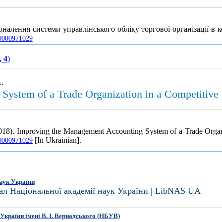
коналення системи управлінського обліку торгової організації в
-0000971029
, 4
)
.
System of a Trade Organization in a Competitive
018). Improving the Management Accounting System of a Trade Organ
[In Ukrainian].
N-0000971029
аук України
ал Національної академії наук України | LibNAS UA
України імені В. І. Вернадського (НБУВ)