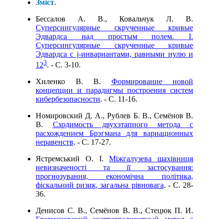
Зміст
.
Бессалов А. В., Ковальчук Л. В.
Суперсингулярные скрученные кривые
Эдвардса над простым полем. I.
Суперсингулярные скрученные кривые
Эдвардса с j-инвариантами, равными нулю и
3
12
. - C. 3-10.
Хиленко В. В.
Формирование новой
концепции и парадигмы построения систем
кибербезопасности
. - C. 11-16.
Номировский Д. А., Рублев Б. В., Семёнов В.
В.
Сходимость двухэтапного метода с
расхождением Брэгмана для вариационных
неравенств
. - C. 17-27.
Ястремський О. І.
Міжгалузева шахівниця
невизначеності та її застосування:
прогнозування, економічна політика,
фіскальний ризик, загальна рівновага
. - C. 28-
36.
Денисов С. В., Семёнов В. В., Стецюк П. И.