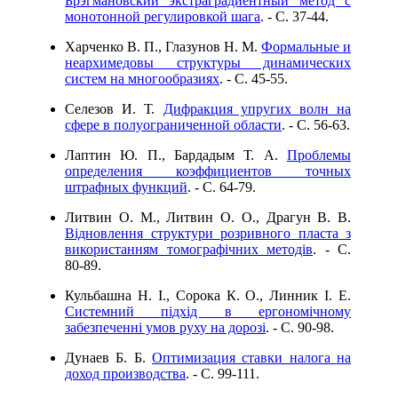
Брэгмановский экстраградиентный метод с
монотонной регулировкой шага
. - C. 37-44.
Харченко В. П., Глазунов Н. М.
Формальные и
неархимедовы структуры динамических
систем на многообразиях
. - C. 45-55.
Селезов И. Т.
Дифракция упругих волн на
сфере в полуограниченной области
. - C. 56-63.
Лаптин Ю. П., Бардадым Т. А.
Проблемы
определения коэффициентов точных
штрафных функций
. - C. 64-79.
Литвин О. М., Литвин О. О., Драгун В. В.
Відновлення структури розривного пласта з
використанням томографічних методів
. - C.
80-89.
Кульбашна Н. І., Сорока К. О., Линник І. Е.
Системний підхід в ергономічному
забезпеченні умов руху на дорозі
. - C. 90-98.
Дунаев Б. Б.
Оптимизация ставки налога на
доход производства
. - C. 99-111.