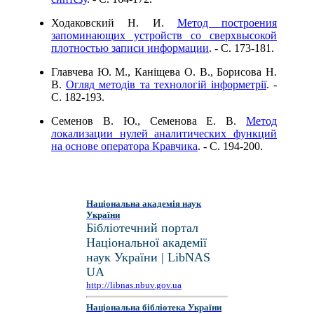
Ходаковский Н. И.
Метод построения
запоминающих устройств со сверхвысокой
плотностью записи информации
. - C. 173-181.
Главчева Ю. М., Каніщева О. В., Борисова Н.
В.
Огляд методів та технологій інформетрії
. -
C. 182-193.
Семенов В. Ю., Семенова Е. В.
Метод
локализации нулей аналитических функций
на основе оператора Кравчика
. - C. 194-200.
Національна академія наук
України
Бібліотечний портал
Національної академії
наук України | LibNAS
UA
http://libnas.nbuv.gov.ua
Національна бібліотека України