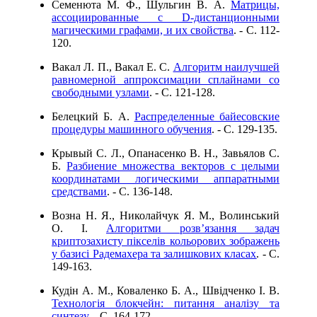
Семенюта М. Ф., Шульгин В. А.
Матрицы,
ассоциированные с D-дистанционными
магическими графами, и их свойства
. - C. 112-
120.
Вакал Л. П., Вакал Е. С.
Алгоритм наилучшей
равномерной аппроксимации сплайнами со
свободными узлами
. - C. 121-128.
Белецкий Б. А.
Распределенные байесовские
процедуры машинного обучения
. - C. 129-135.
Крывый С. Л., Опанасенко В. Н., Завьялов С.
Б.
Разбиение множества векторов с целыми
координатами логическими аппаратными
средствами
. - C. 136-148.
Возна Н. Я., Николайчук Я. М., Волинський
О. І.
Алгоритми розв’язання задач
криптозахисту пікселів кольорових зображень
у базисі Радемахера та залишкових класах
. - C.
149-163.
Кудін А. М., Коваленко Б. А., Швідченко І. В.
Технологія блокчейн: питання аналізу та
синтезу
. - C. 164-172.