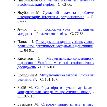
Лавринович О.
Практика аскези та її значення
в доісламський період
. - C. 62-66.
Якубович М.
Сучасний іслам та проблеми
інтерпретації: історична ретроспектива
. - C.
67-77.
Аулін О.
Соціокультурні парадигми
модернізації ісламського світу
. - C. 77-83.
Папаяні І.
Громадська складова у формуванні
релігійної ідентичності мусульман Донеччини
.
- C. 84-91.
Кисельов О.
Мусульмансько-християнські
відносини України у світлі соціологічних
досліджень
. - C. 92-100.
Колодний А.
Мусульманська загроза: ілюзія чи
реальність?
. - C. 101-107.
Бабій М.
Свобода віри в сучасному ісламі:
концептуальні засади та практичний вимір
. -
C. 107-113.
Бутиріна М.
Стереотипізація ісламу в мас-