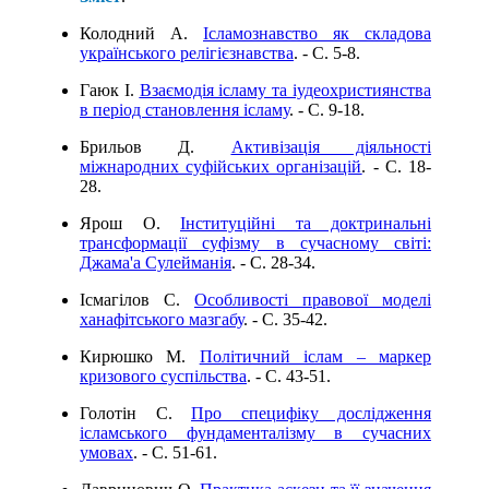
Колодний А.
Ісламознавство як складова
українського релігієзнавства
. - C. 5-8.
Гаюк І.
Взаємодія ісламу та іудеохристиянства
в період становлення ісламу
. - C. 9-18.
Брильов Д.
Активізація діяльності
міжнародних суфійських організацій
. - C. 18-
28.
Ярош О.
Інституційні та доктринальні
трансформації суфізму в сучасному світі:
Джама'а Сулейманія
. - C. 28-34.
Ісмагілов С.
Особливості правової моделі
ханафітського мазгабу
. - C. 35-42.
Кирюшко М.
Політичний іслам – маркер
кризового суспільства
. - C. 43-51.
Голотін С.
Про специфіку дослідження
ісламського фундаменталізму в сучасних
умовах
. - C. 51-61.