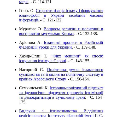
медіа
. - C. 114-121.
Гнесь О.
Стереотипізація ісламу і формування
ісламофобії в Україні засобами масової
інформації
. - C. 121-132.
Муратова Э.
Вопросы религии и политики в
восприятии мусульман Крыма
. - C. 132-138.
Арістова А.
Ісламські процеси в Російській
Федерації: уроки для України
. - C. 139-148.
Хазир-Огли Т.
"Фікх меншин" як спосіб
існування ісламу в Європі
. - C. 148-155.
Нагорний С.
Політична думка ісламського
суспільства та її вплив на політичну систему в
країнах Арабського Сходу
. - C. 156-164.
Семчинський К.
Історико-політичний підтекст
та ідеологічне підгрунтя процесів ісламізації
та демократизації в сучасному Ірані
. - C. 164-
175.
Видруки з ісламознавства Відділення
релігієзнавства Інституту філософії імені Г. С.