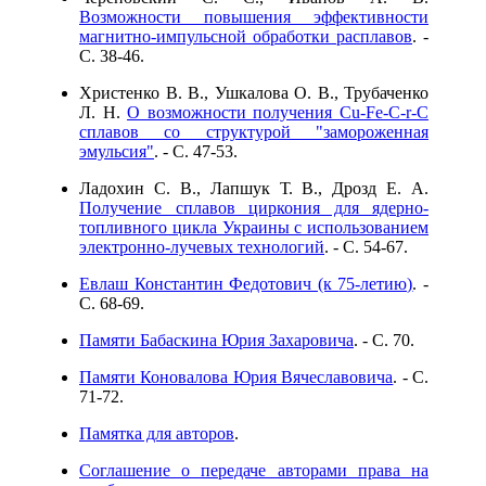
Возможности повышения эффективности
магнитно-импульсной обработки расплавов
. -
C. 38-46.
Христенко В. В., Ушкалова О. В., Трубаченко
Л. Н.
О возможности получения Cu-Fe-C-r-C
сплавов со структурой "замороженная
эмульсия"
. - C. 47-53.
Ладохин С. В., Лапшук Т. В., Дрозд Е. А.
Получение сплавов циркония для ядерно-
топливного цикла Украины с использованием
электронно-лучевых технологий
. - C. 54-67.
Евлаш Константин Федотович (к 75-летию)
. -
C. 68-69.
Памяти Бабаскина Юрия Захаровича
. - C. 70.
Памяти Коновалова Юрия Вячеславовича
. - C.
71-72.
Памятка для авторов
.
Соглашение о передаче авторами права на