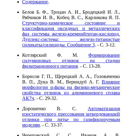
Содержание
.
Белов Б. Ф., Троцан А. И., Бродецкий И. Л.,
Рябчиков И. В., Кобец В. С., Карликова Я. П.
Структурно-химическое состояние и
классификация оксидных и металлических
фаз системы железо-кремнийтитан-кислород.
Дуплекс-система: железо-титанистые
силикаты/силициды. Сообщение 3
. - C. 3-12.
Котлярский Ф. М.
Формирование
силуминовых отливок на стадии
фильтрационного питания
. - C. 13-28.
Борисов Г. П., Щерецкий А. А., Головаченко
В. П., Дука В. М., Вернидуб А. Г.
Влияние
морфологии α-фазы на физико-механические
свойства отливок из алюминиевого сплава
АК7ч
. - C. 29-32.
Дорошенко В. С.
Автоматизация
изостатического прессования затвердевающей
отливки при литье по газифицируемым
моделям
. - C. 33-37.
Череповский С. C., Иванов А. В.