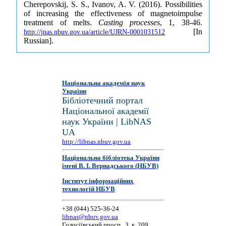
Cherepovskij, S. S., Ivanov, A. V. (2016). Possibilities
of increasing the effectiveness of magnetoimpulse
treatment of melts.
Casting processes
, 1, 38-46.
[In
http://jnas.nbuv.gov.ua/article/UJRN-0001031512
Russian].
Національна академія наук
України
Бібліотечний портал
Національної академії
наук України | LibNAS
UA
http://libnas.nbuv.gov.ua
Національна бібліотека України
імені В. І. Вернадського (НБУВ)
Інститут інформаційних
технологій НБУВ
+38 (044) 525-36-24
libnas@nbuv.gov.ua
Голосіївський просп., 3, к. 209