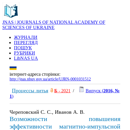
JNAS | JOURNALS OF NATIONAL ACADEMY OF
SCIENCES OF UKRAINE
ЖУРНАЛИ
ПЕРЕГЛЯД
ПОШУК
РУБРИКИ
LibNAS UA
інтернет-адреса сторінки:
http://jnas.nbuv.gov.ua/article/UJRN-0001031512
Процессы литья
Б
- 2021
/
Випуск (
2016, №
1
)
Череповский С. С., Иванов А. В.
Возможности повышения
эффективности магнитно-импульсной