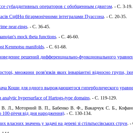
ссе субаддитивных операторов с обобщенным сдвигом
. - C. 3-19.
асів CψβHα бігармонічними інтегралами Пуассона
. - C. 20-35.
rime near-rings
. - C. 36-45.
anujan's mock theta functions
. - C. 46-60.
most Kenmotsu manifolds
. - C. 61-68.
поведение решений дифференциально-функционального уравнен
осторі, множини розв'язків яких інваріантні відносно групи, і
ача Коши для одного вырождающегося гиперболического уравне
 analytic hypersurface of Hartogs-type domains
. - C. 119-129.
В. Л., Моторний В. П., Бабенко В. Ф., Вакарчук С. Б., Кофан
100-річчя від дня народження)
. - C. 130-134.
их власних значень у задачі на дереві зі стільтьєсівських струн
. -