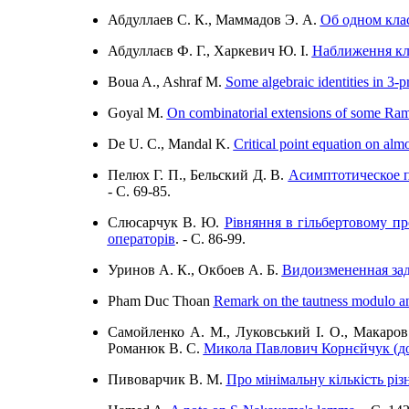
Абдуллаев С. К., Маммадов Э. А.
Об одном кла
Абдуллаєв Ф. Г., Харкевич Ю. І.
Наближення кл
Boua A., Ashraf M.
Some algebraic identities in 3-p
Goyal M.
On combinatorial extensions of some Ram
De U. C., Mandal K.
Critical point equation on al
Пелюх Г. П., Бельский Д. В.
Асимптотическое 
- C. 69-85.
Слюсарчук В. Ю.
Рівняння в гільбертовому пр
операторів
. - C. 86-99.
Уринов А. К., Окбоев А. Б.
Видоизмененная зад
Pham Duc Thoan
Remark on the tautness modulo an
Самойленко А. М., Луковський І. О., Макаров 
Романюк В. С.
Микола Павлович Корнєйчук (до 
Пивоварчик В. М.
Про мінімальну кількість різн