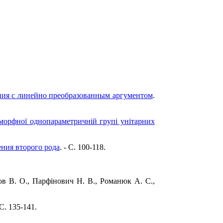
ия с линейно преобразованным аргументом
.
зоморфної однопараметричній групі унітарних
ния второго рода
. - C. 100-118.
ов В. О., Парфінович Н. В., Романюк А. С.,
 C. 135-141.