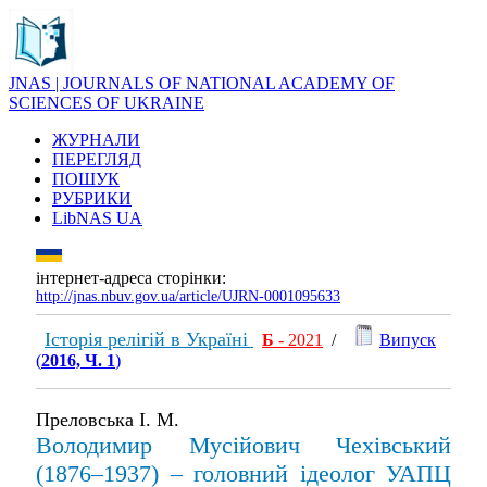
JNAS | JOURNALS OF NATIONAL ACADEMY OF
SCIENCES OF UKRAINE
ЖУРНАЛИ
ПЕРЕГЛЯД
ПОШУК
РУБРИКИ
LibNAS UA
інтернет-адреса сторінки:
http://jnas.nbuv.gov.ua/article/UJRN-0001095633
Історія релігій в Україні
Б
- 2021
/
Випуск
(
2016, Ч. 1
)
Преловська І. М.
Володимир Мусійович Чехівський
(1876–1937) – головний ідеолог УАПЦ