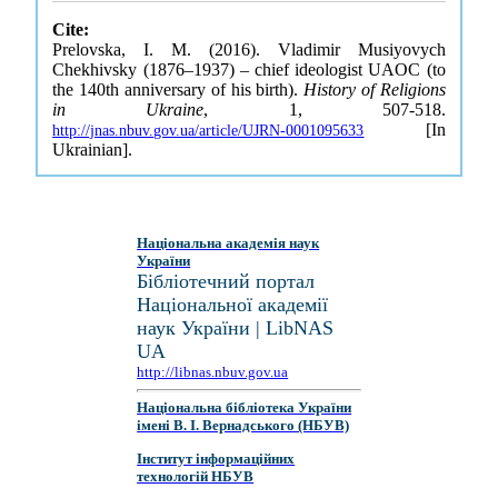
Cite:
Prelovska, I. M. (2016). Vladimir Musiyovych
Chekhivsky (1876–1937) – chief ideologist UAOC (to
the 140th anniversary of his birth).
History of Religions
in Ukraine
, 1, 507-518.
[In
http://jnas.nbuv.gov.ua/article/UJRN-0001095633
Ukrainian].
Національна академія наук
України
Бібліотечний портал
Національної академії
наук України | LibNAS
UA
http://libnas.nbuv.gov.ua
Національна бібліотека України
імені В. І. Вернадського (НБУВ)
Інститут інформаційних
технологій НБУВ