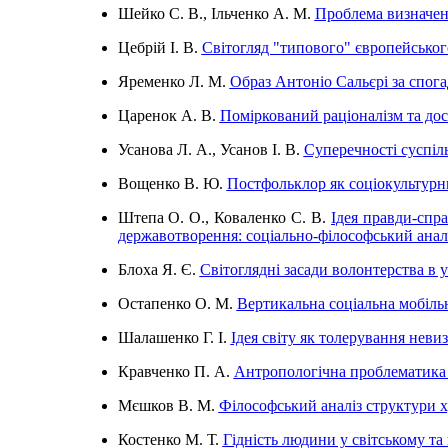
Шейко С. В., Ільченко А. М.
Проблема визначенн
Цебрій І. В.
Світогляд "типового" європейськог
Яременко Л. М.
Образ Антоніо Сальєрі за спог
Царенок А. В.
Поміркований раціоналізм та дос
Усанова Л. А., Усанов І. В.
Суперечності суспіль
Вощенко В. Ю.
Постфольклор як соціокультурн
Штепа О. О., Коваленко С. В.
Ідея правди-спра
державотворення: соціально-філософський анал
Блоха Я. Є.
Світоглядні засади волонтерства в у
Остапенко О. М.
Вертикальна соціальна мобільн
Шалашенко Г. І.
Ідея світу як толерування неви
Кравченко П. А.
Антропологічна проблематика ф
Мєшков В. М.
Філософський аналіз структури 
Костенко М. Т.
Гідність людини у світському т