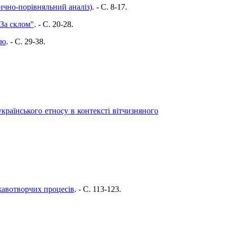
ично-порівняльний аналіз)
. - C. 8-17.
"За склом"
. - C. 20-28.
ою
. - C. 29-38.
країнського етносу в контексті вітчизняного
жавотворчих процесів
. - C. 113-123.