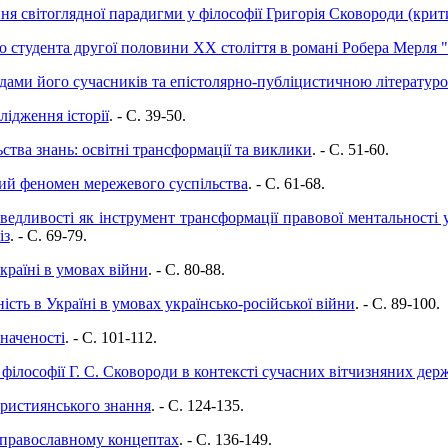
я світоглядної парадигми у філософії Григорія Сковороди (крит
о студента другої половини ХХ століття в романі Робера Мерля 
адами його сучасників та епістолярно-публіцистичною літератур
лідження історії
. - C. 39-50.
ства знань: освітні трансформації та виклики
. - C. 51-60.
ий феномен мережевого суспільства
. - C. 61-68.
ведливості як інструмент трансформації правової ментальності у
із
. - C. 69-79.
країні в умовах війни
. - C. 80-88.
ість в Україні в умовах українсько-російської війни
. - C. 89-100.
значеності
. - C. 101-112.
ілософії Г. С. Сковороди в контексті сучасних вітчизняних дер
християнського знання
. - C. 124-135.
а православному концептах
. - C. 136-149.