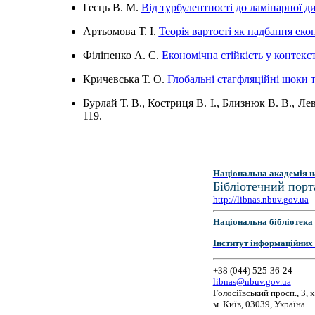
Геєць В. М.
Від турбулентності до ламінарної д
Артьомова Т. І.
Теорія вартості як надбання еко
Філіпенко А. С.
Економічна стійкість у контекст
Кричевська Т. О.
Глобальні стагфляційні шоки т
Бурлай Т. В., Костриця В. І., Близнюк В. В., Лев
119.
Національна академія н
Бібліотечний порт
http://libnas.nbuv.gov.ua
Національна бібліотека 
Інститут інформаційних
+38 (044) 525-36-24
libnas@nbuv.gov.ua
Голосіївський просп., 3, к
м. Київ, 03039, Україна