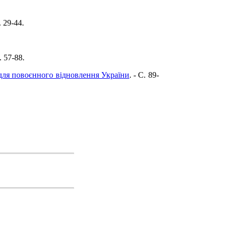
. 29-44.
C. 57-88.
 для повоєнного відновлення України
. - C. 89-