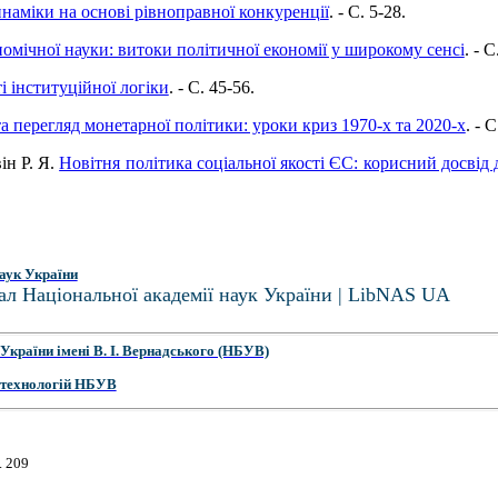
инаміки на основі рівноправної конкуренції
. - C. 5-28.
номічної науки: витоки політичної економії у широкому сенсі
. - C
і інституційної логіки
. - C. 45-56.
а перегляд монетарної політики: уроки криз 1970-х та 2020-х
. - 
ін Р. Я.
Новітня політика соціальної якості ЄС: корисний досвід
аук України
ал Національної академії наук України | LibNAS UA
України імені В. І. Вернадського (НБУВ)
 технологій НБУВ
. 209