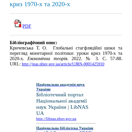
криз 1970-х та 2020-х
PDF
Бібліографічний опис:
Кричевська Т. О. Глобальні стагфляційні шоки та
перегляд монетарної політики: уроки криз 1970-х та
2020-х.
Економічна теорія
. 2022. № 3. С. 57-88.
URL:
http://jnas.nbuv.gov.ua/article/UJRN-0001425910
Національна академія наук
України
Бібліотечний портал
Національної академії
наук України | LibNAS
UA
http://libnas.nbuv.gov.ua
Національна бібліотека України