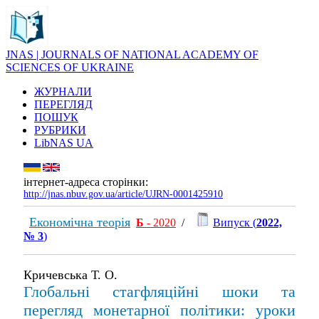
JNAS | JOURNALS OF NATIONAL ACADEMY OF
SCIENCES OF UKRAINE
ЖУРНАЛИ
ПЕРЕГЛЯД
ПОШУК
РУБРИКИ
LibNAS UA
інтернет-адреса сторінки:
http://jnas.nbuv.gov.ua/article/UJRN-0001425910
Економічна теорія
Б
- 2020
/
Випуск (
2022,
№ 3
)
Кричевська Т. О.
Глобальні стагфляційні шоки та
перегляд монетарної політики: уроки