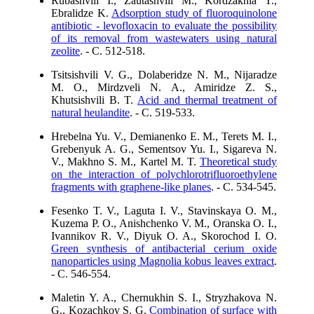
Rubashvili I., Zautashvili M., Kordzakhia T.,
Ebralidze K.
Adsorption study of fluoroquinolone
antibiotic - levofloxacin to evaluate the possibility
of its removal from wastewaters using natural
zeolite
. - C. 512-518.
Tsitsishvili V. G., Dolaberidze N. M., Nijaradze
M. O., Mirdzveli N. A., Amiridze Z. S.,
Khutsishvili B. T.
Acid and thermal treatment of
natural heulandite
. - C. 519-533.
Hrebelna Yu. V., Demianenko E. M., Terets M. I.,
Grebenyuk A. G., Sementsov Yu. I., Sigareva N.
V., Makhno S. M., Kartel M. T.
Theoretical study
on the interaction of polychlorotrifluoroethylene
fragments with graphene-like planes
. - C. 534-545.
Fesenko T. V., Laguta I. V., Stavinskaya O. M.,
Kuzema P. O., Anishchenko V. М., Oranska O. I.,
Ivannikov R. V., Diyuk O. A., Skorochod I. O.
Green synthesis of antibacterial cerium oxide
nanoparticles using Magnolia kobus leaves extract
.
- C. 546-554.
Maletin Y. A., Chernukhin S. I., Stryzhakova N.
G., Kozachkov S. G.
Combination of surface with