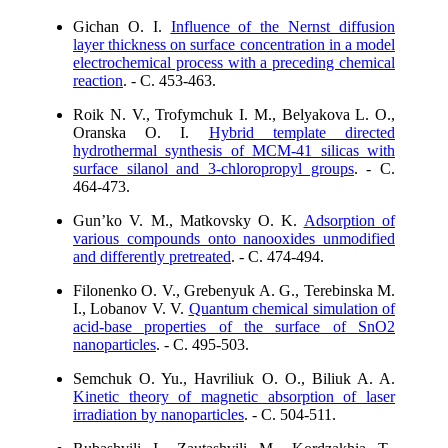
Gichan О. І.
Influence of the Nernst diffusion
layer thickness on surface concentration in a model
electrochemical process with a preceding chemical
reaction
. - C. 453-463.
Roik N. V., Trofymchuk I. M., Belyakova L. O.,
Oranska O. I.
Hybrid template directed
hydrothermal synthesis of MCM-41 silicas with
surface silanol and 3-chloropropyl groups
. - C.
464-473.
Gun’ko V. M., Matkovsky O. K.
Adsorption of
various compounds onto nanooxides unmodified
and differently pretreated
. - C. 474-494.
Filonenko O. V., Grebenyuk A. G., Terebinska M.
I., Lobanov V. V.
Quantum chemical simulation of
acid-base properties of the surface of SnO2
nanoparticles
. - C. 495-503.
Semchuk O. Yu., Havriliuk O. O., Biliuk A. A.
Kinetic theory of magnetic absorption of laser
irradiation by nanoparticles
. - C. 504-511.