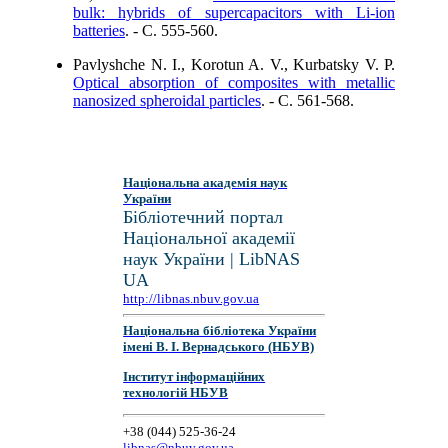
bulk: hybrids of supercapacitors with Li-ion
batteries
. - C. 555-560.
Pavlyshche N. I., Korotun A. V., Kurbatsky V. P.
Optical absorption of composites with metallic
nanosized spheroidal particles
. - C. 561-568.
Національна академія наук
України
Бібліотечний портал
Національної академії
наук України | LibNAS
UA
http://libnas.nbuv.gov.ua
Національна бібліотека України
імені В. І. Вернадського (НБУВ)
Інститут інформаційних
технологій НБУВ
+38 (044) 525-36-24
libnas@nbuv.gov.ua