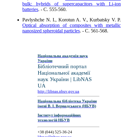
bulk: hybrids of supercapacitors with Li-ion
batteries
. - C. 555-560.
Pavlyshche N. I., Korotun A. V., Kurbatsky V. P.
Optical absorption of composites with metallic
nanosized spheroidal particles
. - C. 561-568.
Національна академія наук
України
Бібліотечний портал
Національної академії
наук України | LibNAS
UA
http://libnas.nbuv.gov.ua
Національна бібліотека України
імені В. І. Вернадського (НБУВ)
Інститут інформаційних
технологій НБУВ
+38 (044) 525-36-24
libnas@nbuv.gov.ua