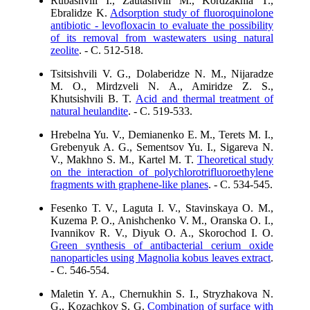
Rubashvili I., Zautashvili M., Kordzakhia T.,
Ebralidze K.
Adsorption study of fluoroquinolone
antibiotic - levofloxacin to evaluate the possibility
of its removal from wastewaters using natural
zeolite
. - C. 512-518.
Tsitsishvili V. G., Dolaberidze N. M., Nijaradze
M. O., Mirdzveli N. A., Amiridze Z. S.,
Khutsishvili B. T.
Acid and thermal treatment of
natural heulandite
. - C. 519-533.
Hrebelna Yu. V., Demianenko E. M., Terets M. I.,
Grebenyuk A. G., Sementsov Yu. I., Sigareva N.
V., Makhno S. M., Kartel M. T.
Theoretical study
on the interaction of polychlorotrifluoroethylene
fragments with graphene-like planes
. - C. 534-545.
Fesenko T. V., Laguta I. V., Stavinskaya O. M.,
Kuzema P. O., Anishchenko V. М., Oranska O. I.,
Ivannikov R. V., Diyuk O. A., Skorochod I. O.
Green synthesis of antibacterial cerium oxide
nanoparticles using Magnolia kobus leaves extract
.
- C. 546-554.
Maletin Y. A., Chernukhin S. I., Stryzhakova N.
G., Kozachkov S. G.
Combination of surface with