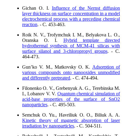
Gichan О. І.
Influence of the Nernst diffusion
layer thickness on surface concentration in a model
electrochemical process with a preceding chemical
reaction
. - C. 453-463.
Roik N. V., Trofymchuk I. M., Belyakova L. O.,
Oranska O. I.
Hybrid template directed
hydrothermal synthesis of MCM-41 silicas with
surface silanol and 3-chloropropyl groups
. - C.
464-473.
Gun’ko V. M., Matkovsky O. K.
Adsorption of
various compounds onto nanooxides unmodified
and differently pretreated
. - C. 474-494.
Filonenko O. V., Grebenyuk A. G., Terebinska M.
I., Lobanov V. V.
Quantum chemical simulation of
acid-base properties of the surface of SnO2
nanoparticles
. - C. 495-503.
Semchuk O. Yu., Havriliuk O. O., Biliuk A. A.
Kinetic theory of magnetic absorption of laser
irradiation by nanoparticles
. - C. 504-511.