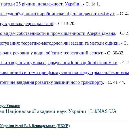
нагоди 25 річниці незалежності України
. - C. 1а,1.
ка суднобудівного виробництва: підстави для оптимізму є
. - C. 4
у в умовах децентралізації
. - C. 13-20.
по видам собственности в промышленности Азербайджана
. - C. 2
стування: теоретико-методологічні засади та методи оцінки
. - C.
юючих речовин у водні об’єкти: теоретичний аспект
. - C. 30-32.
лі та завдання в умовах формування інноваційної економіки
. - C.
новаційної системи при формуванні постіндустріальної економік
тегічне завдання розвитку залізничного транспорту
. - C. 41-44.
аук України
ал Національної академії наук України | LibNAS UA
України імені В. І. Вернадського (НБУВ)