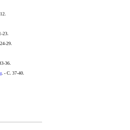
-12.
1-23.
 24-29.
 33-36.
и
. - C. 37-40.