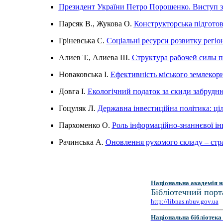
Президент України Петро Порошенко. Виступ з 
Парсяк В., Жукова О.
Конструкторська підготов
Гріневська С.
Соціальні ресурси розвитку регіон
Алиев Т., Алиева Ш.
Структура рабочей силы 
Новаковська І.
Ефективність міського землекори
Довга І.
Екологічний податок за скиди забрудн
Гоцуляк Л.
Державна інвестиційна політика: ці
Пархоменко О.
Роль інформаційно-знаннєвої ін
Рачинська А.
Оновлення рухомого складу – стра
Національна академія н
Бібліотечний порт
http://libnas.nbuv.gov.ua
Національна бібліотека 