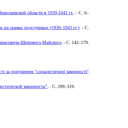
колаевской области в 1939-1941 гг.
. - C. 6–
 на скамье подсудимых (1939–1943 гг.)
. - C.
Тарасовича Широкого-Майского
. - C. 142–179.
і за порушення "соціалістичної законності"
истической законности"
. - C. 299–319.