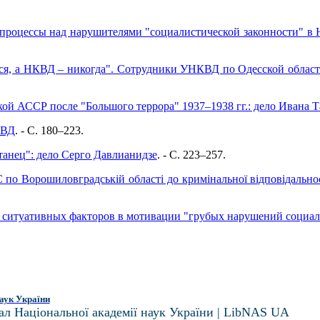
процессы над нарушителями "социалистической законности" в Ни
я, а НКВД – никогда". Сотрудники УНКВД по Одесской области
ой АССР после "Большого террора" 1937–1938 гг.: дело Ивана 
КВД
. - C. 180–223.
танец": дело Серго Давлианидзе
. - C. 223–257.
о Ворошиловградській області до кримінальної відповідальност
ь ситуативных факторов в мотивации "грубых нарушений социал
аук України
ал Національної академії наук України | LibNAS UA