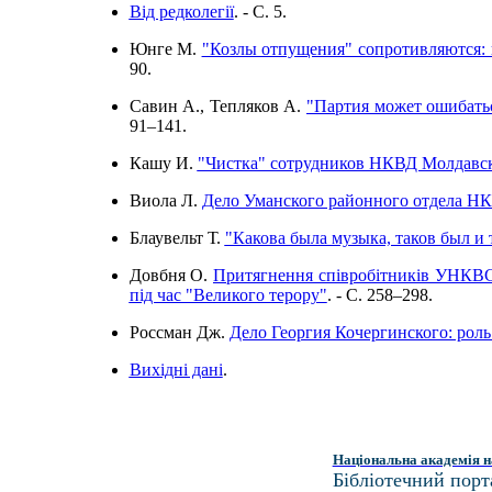
Від редколегії
. - C. 5.
Юнге М.
"Козлы отпущения" сопротивляются: 
90.
Савин А., Тепляков А.
"Партия может ошибатьс
91–141.
Кашу И.
"Чистка" сотрудников НКВД Молдавск
Виола Л.
Дело Уманского районного отдела Н
Блаувельт Т.
"Какова была музыка, таков был и 
Довбня О.
Притягнення співробітників УНКВС п
під час "Великого терору"
. - C. 258–298.
Россман Дж.
Дело Георгия Кочергинского: рол
Вихідні дані
.
Національна академія н
Бібліотечний порт