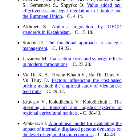
S., Semenova S., Shpyrko O.
Value added tax:
effectiveness and legal regulation in Ukraine and
the European Union
. - C. 4-14.
Akhmet S.
Antitrust regulation by OECD
standards in Kazakhstan
. - C. 15-18.
Somov D.
The functional approach to strategic
management
. - C. 19-22.
Lazareva M.
Transaction costs and synergy effects
in modern corporations
. - C. 23-28.
Vu Thi K. A., Hoang Khanh V., Ha Thi Thuy V.,
Vu Thuy D.
Factors influencing the cost-based
pricing method: the empirical study of Vietnamese
feed mills
. - C. 29-37.
Kravtsiv V., Kolodiichuk V., Kolodiichuk I.
The
greening of transport and logistics systems of
regional agricultural markets
. - C. 38-43.
Arakelova I.
A nonlinear model for evaluating the
impact of internally displaced persons dynamics on
the level of regional socio-economic
. - C. 44-49.