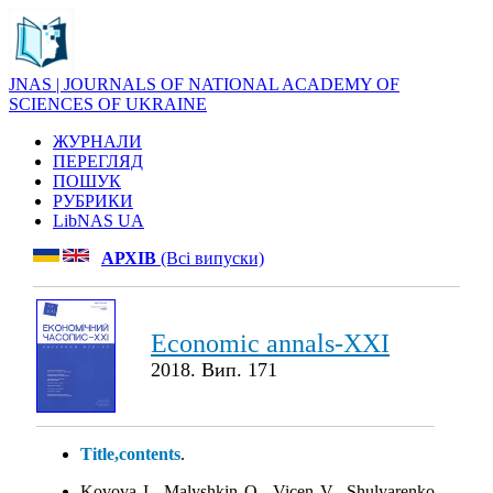
JNAS | JOURNALS OF NATIONAL ACADEMY OF
SCIENCES OF UKRAINE
ЖУРНАЛИ
ПЕРЕГЛЯД
ПОШУК
РУБРИКИ
LibNAS UA
АРХІВ
(Всі випуски)
Economic annals-XXI
2018. Вип. 171
Title,contents
.
Kovova I., Malyshkin O., Vicen V., Shulyarenko