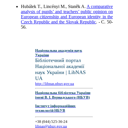
Hubálek T., Lincényi M., Staněk A.
A comparative
analysis of pupils’ and teachers’ public opinion on
European citizenship and European identity in the
Czech Republic and the Slovak Republic
. - C. 50-
56.
Національна академія наук
України
Бібліотечний портал
Національної академії
наук України | LibNAS
UA
http://libnas.nbuv.gov.ua
Національна бібліотека України
імені В. І. Вернадського (НБУВ)
Інститут інформаційних
технологій НБУВ
+38 (044) 525-36-24
libnas@nbuv.gov.ua