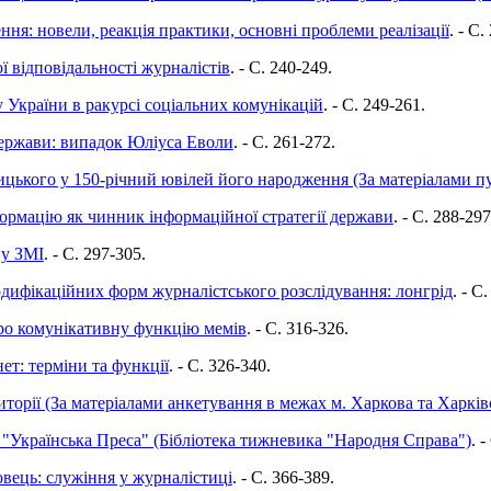
ння: новели, реакція практики, основні проблеми реалізації
. - C.
 відповідальності журналістів
. - C. 240-249.
України в ракурсі соціальних комунікацій
. - C. 249-261.
держави: випадок Юліуса Еволи
. - C. 261-272.
кого у 150-річний ювілей його народження (За матеріалами пуб
ормацію як чинник інформаційної стратегії держави
. - C. 288-297
 у ЗМІ
. - C. 297-305.
дифікаційних форм журналістського розслідування: лонгрід
. - C
 про комунікативну функцію мемів
. - C. 316-326.
ет: терміни та функції
. - C. 326-340.
торії (За матеріалами анкетування в межах м. Харкова та Харківс
у "Українська Преса" (Бібліотека тижневика "Народня Справа")
. 
вець: служіння у журналістиці
. - C. 366-389.