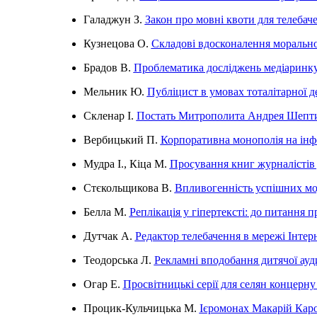
Галаджун З.
Закон про мовні квоти для телебаче
Кузнецова О.
Складові вдосконалення моральної
Брадов В.
Проблематика досліджень медіаринку 
Мельник Ю.
Публіцист в умовах тоталітарної 
Скленар І.
Постать Митрополита Андрея Шептиць
Вербицький П.
Корпоративна монополія на інф
Мудра І., Кіца М.
Просування книг журналістів
Стєкольщикова В.
Впливогенність успішних мо
Белла М.
Реплікація у гіпертексті: до питання
Дутчак А.
Редактор телебачення в мережі Інтерн
Теодорська Л.
Рекламні вподобання дитячої ауди
Огар Е.
Просвітницькі серії для селян концерн
Процик-Кульчицька М.
Ієромонах Макарій Каро