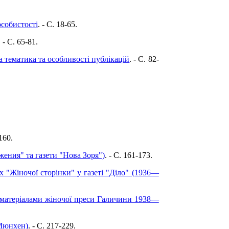
особистості
. - C. 18-65.
. - C. 65-81.
а тематика та особливості публікацій
. - C. 82-
160.
жения" та газети "Нова Зоря")
. - C. 161-173.
 "Жіночої сторінки" у газеті "Діло" (1936—
За матеріалами жіночої преси Галичини 1938—
(Мюнхен)
. - C. 217-229.