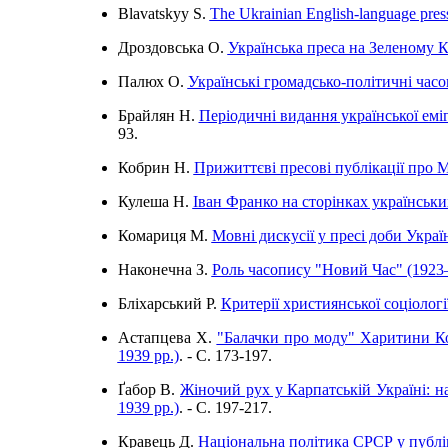
Blavatskyy S.
The Ukrainian English-language pres
Дроздовська О.
Українська преса на Зеленому К
Палюх О.
Українські громадсько-політичні час
Брайлян Н.
Періодичні видання української еміг
93.
Кобрин Н.
Прижиттєві пресові публікації про 
Кулеша Н.
Іван Франко на сторінках українськ
Комариця М.
Мовні дискусії у пресі доби Україн
Наконечна З.
Роль часопису "Новий Час" (1923
Бліхарський Р.
Критерії християнської соціолог
Астапцева Х.
"Балачки про моду" Харитини Ко
1939 рр.)
. - C. 173-197.
Ґабор В.
Жіночий рух у Карпатській Україні: н
1939 рр.)
. - C. 197-217.
Кравець Д.
Національна політика СРСР у публі