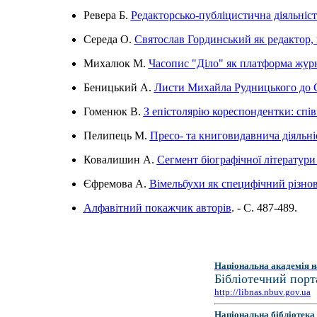
Ревера Б.
Редакторсько-публіцистична діяльні
Середа О.
Святослав Гординський як редактор,
Михалюк М.
Часопис "Діло" як платформа жур
Беницький А.
Листи Михайла Рудницького до Со
Гоменюк В.
З епістолярію кореспондентки: спі
Пелипець М.
Пресо- та книговидавнича діяльні
Ковалишин А.
Сегмент біографічної літератур
Єфремова А.
Вімельбухи як специфічний різн
Алфавітний покажчик авторів
. - C. 487-489.
Національна академія н
Бібліотечний порт
http://libnas.nbuv.gov.ua
Національна бібліотека 