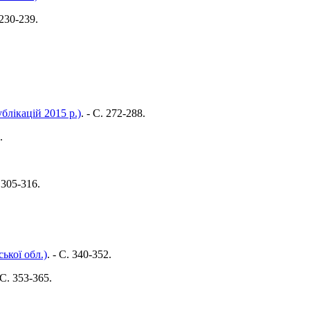
 230-239.
лікацій 2015 р.)
. - C. 272-288.
.
. 305-316.
ької обл.)
. - C. 340-352.
- C. 353-365.