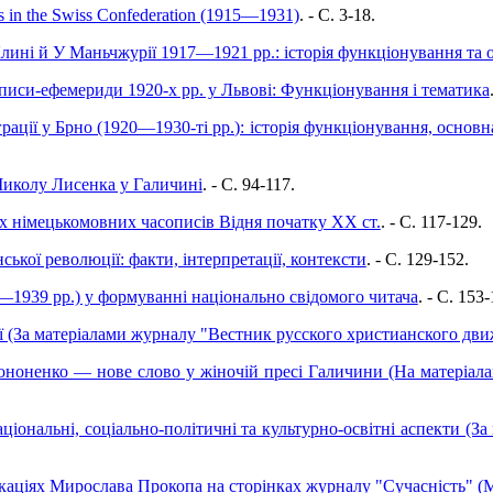
s in the Swiss Confederation (1915—1931)
. - C. 3-18.
лині й У Маньчжурії 1917—1921 рр.: історія функціонування та 
описи-ефемериди 1920-х рр. у Львові: Функціонування і тематика
рації у Брно (1920—1930-ті рр.): історія функціонування, основн
Миколу Лисенка у Галичині
. - C. 94-117.
их німецькомовних часописів Відня початку XX ст.
. - C. 117-129.
ської революції: факти, інтерпретації, контексти
. - C. 129-152.
—1939 рр.) у формуванні національно свідомого читача
. - C. 153-
ії (За матеріалами журналу "Вестник русского христианского дви
ноненко — нове слово у жіночій пресі Галичини (На матеріалах
аціональні, соціально-політичні та культурно-освітні аспекти (
каціях Мирослава Прокопа на сторінках журналу "Сучасність" 