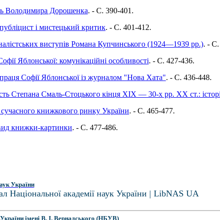
сть Володимира Дорошенка
. - C. 390-401.
 публіцист і мистецький критик
. - C. 401-412.
налістських виступів Романа Купчинського (1924—1939 рр.)
. - C
фії Яблонської: комунікаційні особливості
. - C. 427-436.
впраця Софії Яблонської із журналом "Нова Хата"
. - C. 436-448.
сть Степана Смаль-Стоцького кінця ХІХ — 30-х рр. ХХ ст.: істор
и сучасного книжкового ринку України
. - C. 465-477.
овид книжки-картинки
. - C. 477-486.
аук України
ал Національної академії наук України | LibNAS UA
України імені В. І. Вернадського (НБУВ)