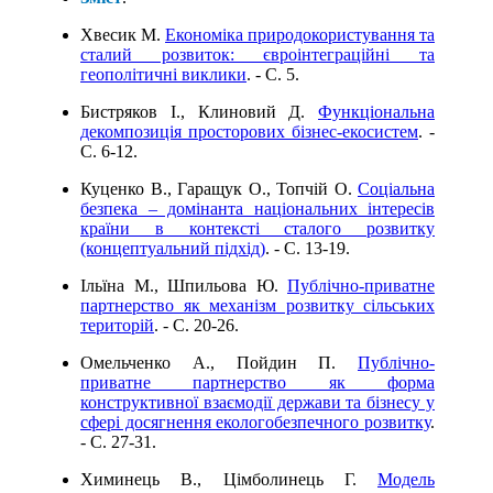
Хвесик М.
Економіка природокористування та
сталий розвиток: євроінтеграційні та
геополітичні виклики
. - C. 5.
Бистряков І., Клиновий Д.
Функціональна
декомпозиція просторових бізнес-екосистем
. -
C. 6-12.
Куценко В., Гаращук О., Топчій О.
Соціальна
безпека – домінанта національних інтересів
країни в контексті сталого розвитку
(концептуальний підхід)
. - C. 13-19.
Ільїна М., Шпильова Ю.
Публічно-приватне
партнерство як механізм розвитку сільських
територій
. - C. 20-26.
Омельченко А., Пойдин П.
Публічно-
приватне партнерство як форма
конструктивної взаємодії держави та бізнесу у
сфері досягнення екологобезпечного розвитку
.
- C. 27-31.
Химинець В., Цімболинець Г.
Модель