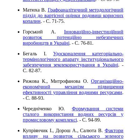
Матюха В.
Графоаналітичний методологічний
підхід до вартісної оцінки родовищ корисних
копалин
. - C. 71-75.
Горський А.
Інноваційно-інвестиційний
розвиток потенційно небезпечних
виробництв в Україні
. - C. 76-81.
Бегаль І.
Удосконалення категоріально-
термінологічного апарату інституціонального
забезпечення землекористування в Україні
. -
C. 82-87.
Рижова К., Митрофанова О.
Організаційно-
економічний механізм підвищення
ефективності управління водними ресурсами
.
- C. 88-93.
Чередніченко Ю.
Формування системи
сталого використання водних ресурсів у
промисловому комплексі
. - C. 94-99.
Купріянчик І., Дорош А., Салюта В.
Фактори
впливу на розвиток сільського зеленого