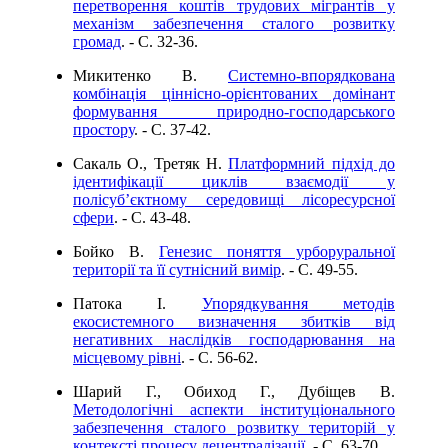
перетворення коштів трудових мігрантів у
механізм забезпечення сталого розвитку
громад
. - C. 32-36.
Микитенко В.
Системно-впорядкована
комбінація ціннісно-орієнтованих домінант
формування природно-господарського
простору
. - C. 37-42.
Сакаль О., Третяк Н.
Платформний підхід до
ідентифікації циклів взаємодії у
полісубʼєктному середовищі лісоресурсної
сфери
. - C. 43-48.
Бойко В.
Генезис поняття урборуральної
території та її сутнісний вимір
. - C. 49-55.
Патока І.
Упорядкування методів
екосистемного визначення збитків від
негативних наслідків господарювання на
місцевому рівні
. - C. 56-62.
Шарий Г., Обиход Г., Дубіщев В.
Методологічні аспекти інституціонального
забезпечення сталого розвитку територій у
контексті процесу децентралізації
. - C. 63-70.