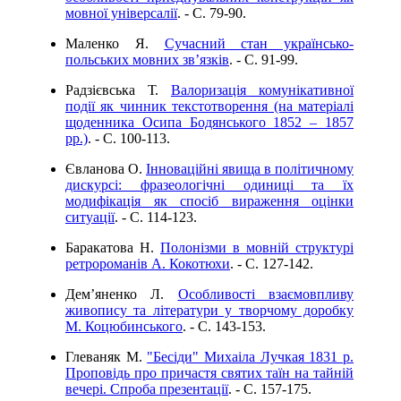
мовної універсалії
. - C. 79-90.
Маленко Я.
Сучасний стан українсько-
польських мовних зв’язків
. - C. 91-99.
Радзієвська Т.
Валоризація комунікативної
події як чинник текстотворення (на матеріалі
щоденника Осипа Бодянського 1852 – 1857
рр.)
. - C. 100-113.
Євланова О.
Інноваційні явища в політичному
дискурсі: фразеологічні одиниці та їх
модифікація як спосіб вираження оцінки
ситуації
. - C. 114-123.
Баракатова Н.
Полонізми в мовній структурі
ретророманів А. Кокотюхи
. - C. 127-142.
Дем’яненко Л.
Особливості взаємовпливу
живопису та літератури у творчому доробку
М. Коцюбинського
. - C. 143-153.
Глеваняк М.
"Бесіди" Михаіла Лучкая 1831 р.
Проповідь про причастя святих таїн на тайній
вечері. Спроба презентації
. - C. 157-175.