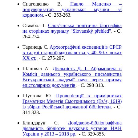
Снагощенко В.
Павло Маценко –
популяризатор української музики за
кордоном
. - C. 253-263.
Стамбол І.
Слов’янська політична біографіка
на сторінках журналу "Slovanský přehled"
. - C.
264-274.
Таранець С.
Археографічні експедиції в СРСР
в галузі старообрядознавства у 40–90-х роках
ХХ ст.
. - C. 275-297.
Шаповал А.
Діяльність Д. І. Абрамовича в
Комісії давнього українського письменства
Всеукраїнської академії наук через призму
епістолярних документів
. - C. 298-313.
Шустова Ю.
Провенієнції в примірниках
Граматики Мелетія Смотрицького (Ев’є, 1619)
із збірки Російської державної бібліотеки
. - C.
314-328.
Блиндарук С.
Довідково-бібліографічна
діяльність бібліотек наукових установ НАН
України у 2013 – 2018 рр.
. - C. 329-355.