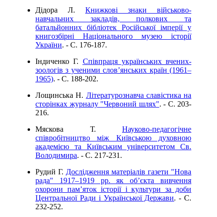
Дідора Л.
Книжкові знаки військово-
навчальних закладів, полкових та
батальйонних бібліотек Російської імперії у
книгозбірні Національного музею історії
України
. - C. 176-187.
Індиченко Г.
Співпраця українських вчених-
зоологів з ученими слов’янських країн (1961–
1965)
. - C. 188-202.
Лощинська Н.
Літературознавча славістика на
сторінках журналу "Червоний шлях"
. - C. 203-
216.
Мяскова Т.
Науково-педагогічне
співробітництво між Київською духовною
академією та Київським університетом Св.
Володимира
. - C. 217-231.
Рудий Г.
Дослідження матеріалів газети "Нова
рада" 1917–1919 рр. як об’єкта вивчення
охорони пам’яток історії і культури за доби
Центральної Ради і Української Держави
. - C.
232-252.