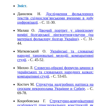
Зміст
.
Данилюк Н.
Дослідження фольклорних
текстів східнослов’янськими вченими в добу
цифровізації
. - C. 11-30.
Малаш О.
Дівочий портрет у ціннісному
вимірі болгарської лінгвоетнокультури (на
матеріалі фольклору болгар України)
. - C. 31-
44.
Матковський О.
Українські та словацькі
народні танцювальні мелодії: компаративні
студії
. - C. 45-52.
Михно Л.
Словесно-образні формули-зачини в
українських та словацьких народних казках:
компаративні студії
. - C. 53-65.
Костич М.
Структура надгробних натписа на
сеоским некрополама Украјине и Србије
. - C.
69-78.
Коцюбовська Г.
Структурно-комунікативні
особливості приєднувальних конструкцій як