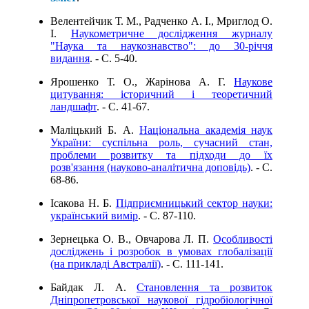
Велентейчик Т. М., Радченко А. І., Мриглод О.
І.
Наукометричне дослідження журналу
"Наука та наукознавство": до 30-річчя
видання
. - C. 5-40.
Ярошенко Т. О., Жарінова А. Г.
Наукове
цитування: історичний і теоретичний
ландшафт
. - C. 41-67.
Маліцький Б. А.
Національна академія наук
України: суспільна роль, сучасний стан,
проблеми розвитку та підходи до їх
розв'язання (науково-аналітична доповідь)
. - C.
68-86.
Ісакова Н. Б.
Підприємницький сектор науки:
український вимір
. - C. 87-110.
Зернецька О. В., Овчарова Л. П.
Особливості
досліджень і розробок в умовах глобалізації
(на прикладі Австралії)
. - C. 111-141.
Байдак Л. А.
Становлення та розвиток
Дніпропетровської наукової гідробіологічної