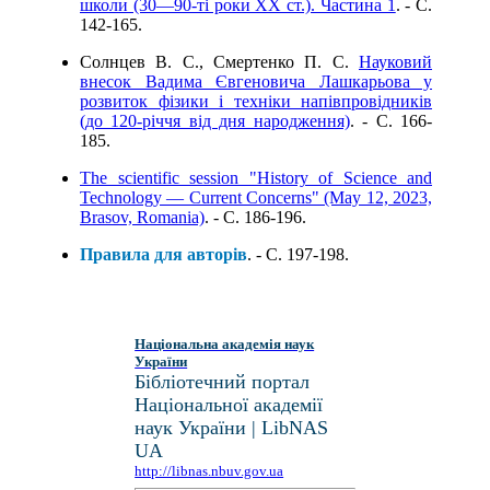
школи (30—90-ті роки ХХ ст.). Частина 1
. - C.
142-165.
Солнцев В. С., Смертенко П. С.
Науковий
внесок Вадима Євгеновича Лашкарьова у
розвиток фізики і техніки напівпровідників
(до 120-річчя від дня народження)
. - C. 166-
185.
The scientific session "History of Science and
Technology — Current Concerns" (May 12, 2023,
Brasov, Romania)
. - C. 186-196.
Правила для авторів
. - C. 197-198.
Національна академія наук
України
Бібліотечний портал
Національної академії
наук України | LibNAS
UA
http://libnas.nbuv.gov.ua