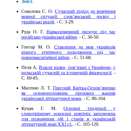
Зміст
.
Соколова С. О.
Сучасний підхід до вивчення
мовної ситуації: слов’янський досвід і
українські реалії
. - C. 3-29.
Руда О. Г.
Навколомовний дискурс під час
російсько-української війни
. - C. 30-50.
Гонтар М. О.
Ставлення до мов українців
різного етнічного походження під час
повномасштабної війни
. - C. 51-68.
Пеля А.
Власні назви, пов’язані з Україною, у
польській сучасній та історичній фразеології
. -
C. 69-85.
Масенко Л. Т.
Григорій Квітка-Основ’яненко
як основоположник прозових жанрів
української літературної мови
. - C. 86-104.
Куцак Г. М.
Основні тенденції у
словотвірному освоєнні новітніх запозичень
для позначення дій і станів в українській
літературній мові ХХІ ст.
. - C. 105-120.