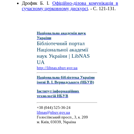
Дрофяк Б. І.
Офіційно-ділова комунікація в
сучасному церковному дискурсі
. - C. 121-131.
Національна академія наук
України
Бібліотечний портал
Національної академії
наук України | LibNAS
UA
http://libnas.nbuv.gov.ua
Національна бібліотека України
імені В. І. Вернадського (НБУВ)
Інститут інформаційних
технологій НБУВ
+38 (044) 525-36-24
libnas@nbuv.gov.ua
Голосіївський просп., 3, к. 209
м. Київ, 03039, Україна