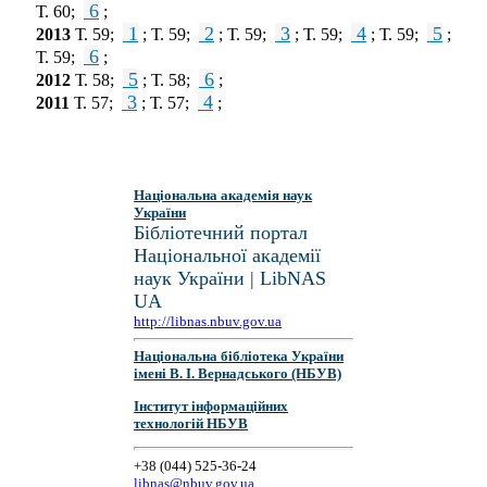
6
Т. 60;
;
1
2
3
4
5
2013
Т. 59;
; Т. 59;
; Т. 59;
; Т. 59;
; Т. 59;
;
6
Т. 59;
;
5
6
2012
Т. 58;
; Т. 58;
;
3
4
2011
Т. 57;
; Т. 57;
;
Національна академія наук
України
Бібліотечний портал
Національної академії
наук України | LibNAS
UA
http://libnas.nbuv.gov.ua
Національна бібліотека України
імені В. І. Вернадського (НБУВ)
Інститут інформаційних
технологій НБУВ
+38 (044) 525-36-24
libnas@nbuv.gov.ua