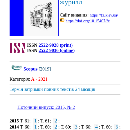
журнал
Сайт видання:
https://fz.kiev.ua/
https://doi.org/10.15407/fz
ISSN
2522-9028 (print)
ISSN
2522-9036 (online)
Scopus
[2019]
Категорія:
А
- 2021
Термін затримки повних текстів 24 місяців
Поточний випуск: 2015, № 2
1
2
2015
Т. 61;
; Т. 61;
;
1
2
3
4
5
2014
Т. 60;
; Т. 60;
; Т. 60;
; Т. 60;
; Т. 60;
;