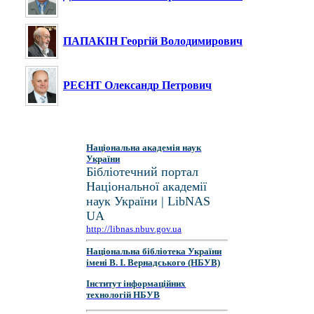
ПАПАКІН Георгій Володимирович
РЕЄНТ Олександр Петрович
Національна академія наук
України
Бібліотечний портал
Національної академії
наук України | LibNAS
UA
http://libnas.nbuv.gov.ua
Національна бібліотека України
імені В. І. Вернадського (НБУВ)
Інститут інформаційних
технологій НБУВ