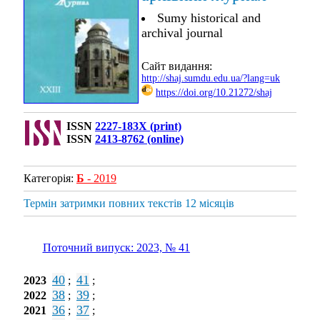
Sumy historical and
archival journal
Сайт видання:
http://shaj.sumdu.edu.ua/?lang=uk
https://doi.org/10.21272/shaj
ISSN
2227-183X (print)
ISSN
2413-8762 (online)
Категорія:
Б
- 2019
Термін затримки повних текстів 12 місяців
Поточний випуск: 2023, № 41
40
41
2023
;
;
38
39
2022
;
;
36
37
2021
;
;