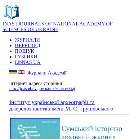
JNAS | JOURNALS OF NATIONAL ACADEMY OF
SCIENCES OF UKRAINE
ЖУРНАЛИ
ПЕРЕГЛЯД
ПОШУК
РУБРИКИ
LibNAS UA
Журнали Академії
інтернет-адреса сторінки:
http://jnas.nbuv.gov.ua/uk/source/Siaj
Інститут української археографії та
джерелознавства імені М. С. Грушевського
Сумський історико-
архівний журнал