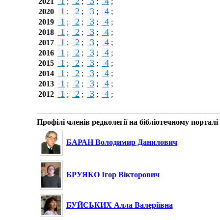
1
2
3
4
2021
;
;
;
;
1
2
3
4
2020
;
;
;
;
1
2
3
4
2019
;
;
;
;
1
2
3
4
2018
;
;
;
;
1
2
3
4
2017
;
;
;
;
1
2
3
4
2016
;
;
;
;
1
2
3
4
2015
;
;
;
;
1
2
3
4
2014
;
;
;
;
1
2
3
4
2013
;
;
;
;
1
2
3
4
2012
;
;
;
;
Профілі членів редколегії на бібліотечному портал
БАРАН Володимир Данилович
БРУЯКО Ігор Вікторович
БУЙСЬКИХ Алла Валеріївна