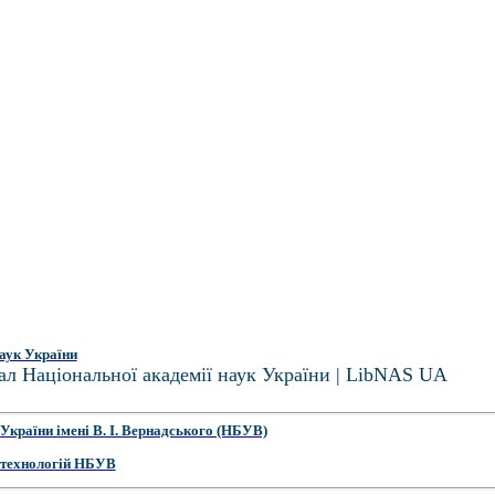
аук України
ал Національної академії наук України | LibNAS UA
України імені В. І. Вернадського (НБУВ)
 технологій НБУВ