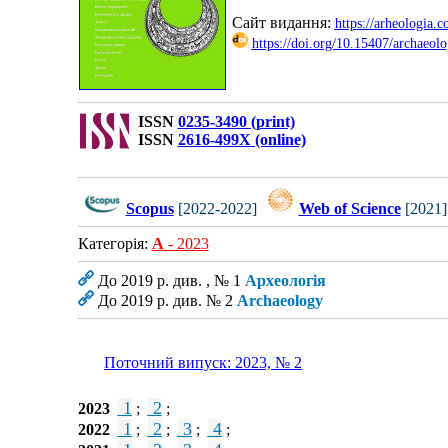
Сайт видання:
https://arheologia.
https://doi.org/10.15407/archaeol
ISSN
0235-3490 (print)
ISSN
2616-499X (online)
Scopus
[2022-2022]
Web of Science
[2021]
Категорія:
А
- 2023
До 2019 р. див. , № 1
Археологія
До 2019 р. див. № 2
Archaeology
Поточний випуск: 2023, № 2
1
2
2023
;
;
1
2
3
4
2022
;
;
;
;