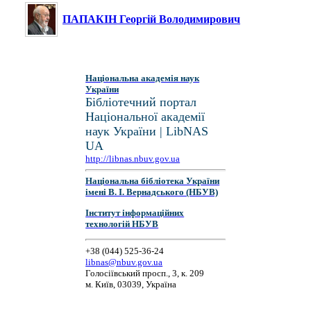
ПАПАКІН Георгій Володимирович
Національна академія наук
України
Бібліотечний портал
Національної академії
наук України | LibNAS
UA
http://libnas.nbuv.gov.ua
Національна бібліотека України
імені В. І. Вернадського (НБУВ)
Інститут інформаційних
технологій НБУВ
+38 (044) 525-36-24
libnas@nbuv.gov.ua
Голосіївський просп., 3, к. 209
м. Київ, 03039, Україна