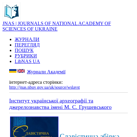
JNAS | JOURNALS OF NATIONAL ACADEMY OF
SCIENCES OF UKRAINE
ЖУРНАЛИ
ПЕРЕГЛЯД
ПОШУК
РУБРИКИ
LibNAS UA
Журнали Академії
інтернет-адреса сторінки:
http://jnas.nbuv.gov.ua/uk/source/wslavst
Інститут української археографії та
джерелознавства імені М. С. Грушевського
Славістична збірка