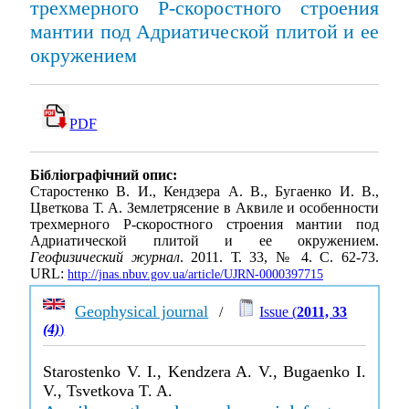
трехмерного Р-скоростного строения
мантии под Адриатической плитой и ее
окружением
PDF
Бібліографічний опис:
Старостенко В. И., Кендзера А. В., Бугаенко И. В.,
Цветкова Т. А. Землетрясение в Аквиле и особенности
трехмерного Р-скоростного строения мантии под
Адриатической плитой и ее окружением.
Геофизический журнал
. 2011. Т. 33, № 4. С. 62-73.
URL:
http://jnas.nbuv.gov.ua/article/UJRN-0000397715
Geophysical journal
/
Issue (
2011, 33
(4)
)
Starostenko V. I., Kendzera A. V., Bugaenko I.
V., Tsvetkova T. A.