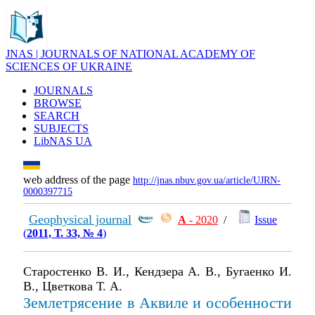
JNAS | JOURNALS OF NATIONAL ACADEMY OF
SCIENCES OF UKRAINE
JOURNALS
BROWSE
SEARCH
SUBJECTS
LibNAS UA
web address of the page
http://jnas.nbuv.gov.ua/article/UJRN-
0000397715
Geophysical journal
А
- 2020
/
Issue
(
2011, Т. 33, № 4
)
Старостенко В. И., Кендзера А. В., Бугаенко И.
В., Цветкова Т. А.
Землетрясение в Аквиле и особенности