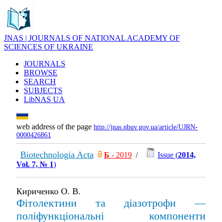
JNAS | JOURNALS OF NATIONAL ACADEMY OF
SCIENCES OF UKRAINE
JOURNALS
BROWSE
SEARCH
SUBJECTS
LibNAS UA
web address of the page
http://jnas.nbuv.gov.ua/article/UJRN-
0000426861
Biotechnologia Acta
Б
- 2019
/
Issue (
2014,
Vol. 7, № 1
)
Кириченко О. В.
Фітолектини та діазотрофи —
поліфункціональні компоненти