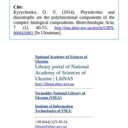
Cite:
Kyrychenko, O. V. (2014). Phytolectins and
diazotrophs are the polyfunctional components of the
complex biological compositions.
Biotechnologia Acta
,
7
(1)
, 40-53.
http://jnas.nbuv.gov.ua/article/UJRN-
[In Ukrainian].
0000426861
National Academy of Sciences of
Ukraine
Library portal of National
Academy of Sciences of
Ukraine | LibNAS
http://libnas.nbuv.gov.ua
Vernadsky National Library of
Ukraine (VNLU)
Institute of Information
Technologies of VNLU
+38 (044) 525-36-24
libnas@nbuv.gov.ua