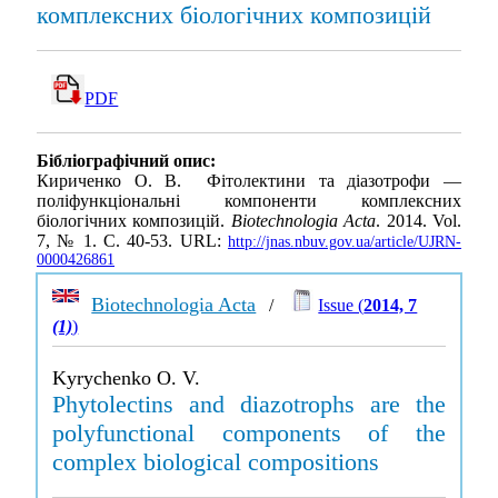
комплексних біологічних композицій
PDF
Бібліографічний опис:
Кириченко О. В. Фітолектини та діазотрофи —
поліфункціональні компоненти комплексних
біологічних композицій.
Biotechnologia Acta
. 2014. Vol.
7, № 1. С. 40-53. URL:
http://jnas.nbuv.gov.ua/article/UJRN-
0000426861
Biotechnologia Acta
/
Issue (
2014, 7
(1)
)
Kyrychenko O. V.
Phytolectins and diazotrophs are the
polyfunctional components of the
complex biological compositions